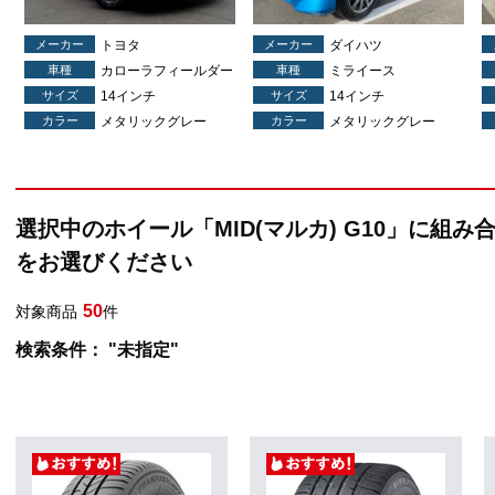
メーカー
トヨタ
メーカー
ダイハツ
車種
カローラフィールダー
車種
ミライース
サイズ
14インチ
サイズ
14インチ
カラー
メタリックグレー
カラー
メタリックグレー
選択中のホイール「MID(マルカ) G10」に組み
をお選びください
50
対象商品
件
検索条件： "未指定"