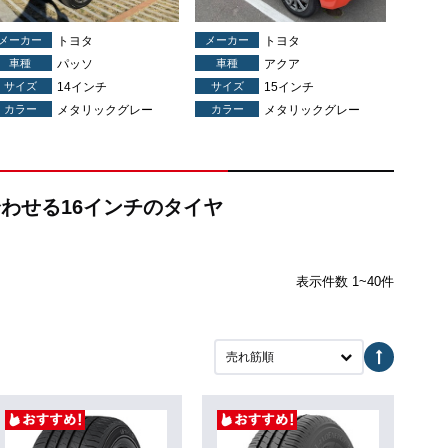
メーカー
トヨタ
メーカー
トヨタ
車種
パッソ
車種
アクア
サイズ
14インチ
サイズ
15インチ
カラー
メタリックグレー
カラー
メタリックグレー
合わせる16インチのタイヤ
表示件数 1~40件
売れ筋順