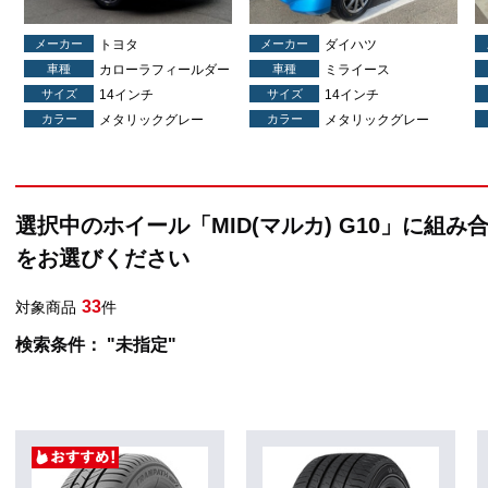
メーカー
トヨタ
メーカー
ダイハツ
車種
カローラフィールダー
車種
ミライース
サイズ
14インチ
サイズ
14インチ
カラー
メタリックグレー
カラー
メタリックグレー
選択中のホイール「MID(マルカ) G10」に組み
をお選びください
33
対象商品
件
検索条件： "未指定"