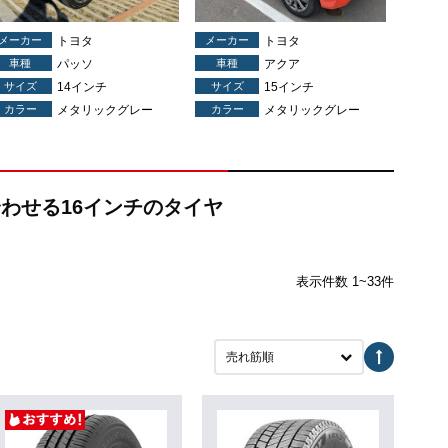
メーカー
トヨタ
メーカー
トヨタ
車種
パッソ
車種
アクア
サイズ
14インチ
サイズ
15インチ
カラー
メタリックグレー
カラー
メタリックグレー
合わせる16インチのタイヤ
表示件数 1~33件
売れ筋順