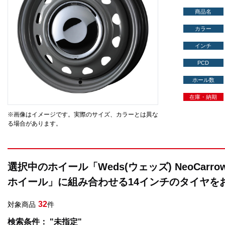
商品名
カラー
インチ
PCD
ホール数
在庫・納期
※画像はイメージです。実際のサイズ、カラーとは異な
る場合があります。
選択中のホイール「Weds(ウェッズ) NeoCarr
ホイール」に組み合わせる14インチのタイヤを
32
対象商品
件
検索条件： "未指定"