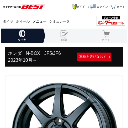
ガイド
ログイン
カート
タイヤ
ホイール
メニュー
シミュレータ
タイヤ
確認
カート
ホンダ
N-BOX
JF5/JF6
車種を選びなおす
2023年10月～