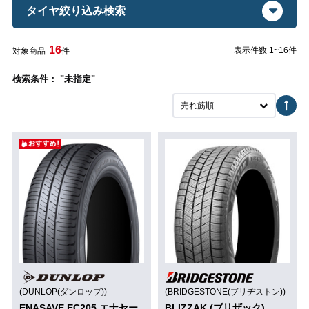
タイヤ絞り込み検索
16
表示件数 1~16件
対象商品
件
検索条件： "未指定"
売れ筋順
(DUNLOP(ダンロップ))
(BRIDGESTONE(ブリヂストン))
ENASAVE EC205 エナセー
BLIZZAK (ブリザック)