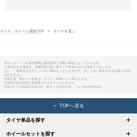
タイヤ・ホイール通販TOP
タイヤを選ぶ
・当ホームページの表示価格は通信販売での購入価格となっております。
ご来店される場合は、別途作業工賃・廃タイヤ料金がかかる場合がございます。
また、一部取付けを行っていない商品もございますので、詳しくはご来店される店舗にお問い
合わせ下さい。
・作業工賃・廃タイヤ料金は、サイズ・車種により異なります。
※作業工賃は店頭工賃表通りとさせていただきます。
目安:(タイヤ単品¥2,200/1本、廃タイヤ¥550/1本、バルブ¥440円/1本)
TOPへ戻る
タイヤ単品を探す
ホイールセットを探す