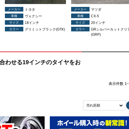
メーカー
トヨタ
メーカー
マツダ
車種
ヴォクシー
車種
CX-5
サイズ
18インチ
サイズ
20インチ
カラー
グリミットブラック(GTK)
カラー
GRシルバーカットクリ
(GRP)
組み合わせる19インチのタイヤをお
表示件数 1~
売れ筋順