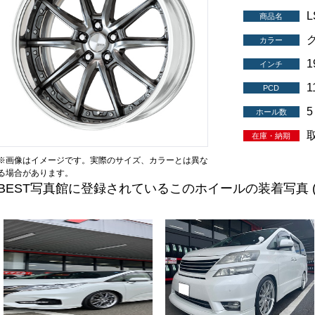
L
商品名
カラー
インチ
1
PCD
5
ホール数
在庫・納期
※画像はイメージです。実際のサイズ、カラーとは異な
る場合があります。
BEST写真館に登録されているこのホイールの装着写真