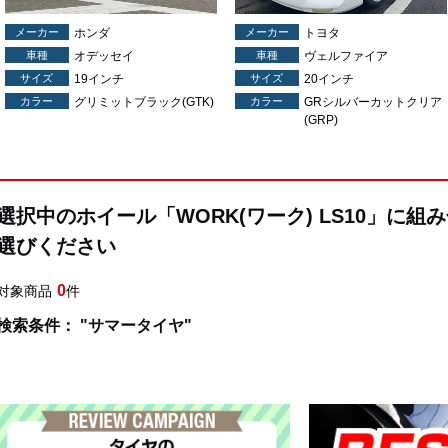
メーカー
ホンダ
メーカー
トヨタ
車種
オデッセイ
車種
ヴェルファイア
サイズ
19インチ
サイズ
20インチ
カラー
グリミットブラック(GTK)
カラー
GRシルバーカットクリア
(GRP)
選択中のホイール「WORK(ワーク) LS10」に
選びください
0
対象商品
件
検索条件： "サマータイヤ"