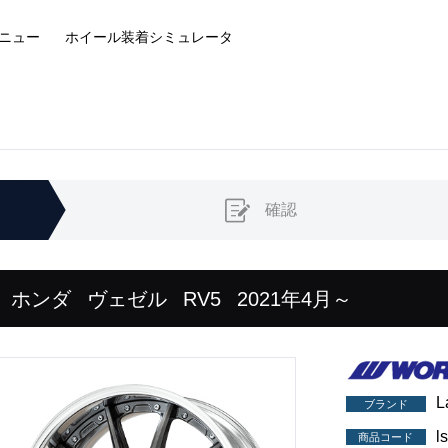
ニュー
ホイール装着
シミュレータ
確認
ホンダ
ヴェゼル
RV5
2021年4月～
L
ブランド
l
商品コード