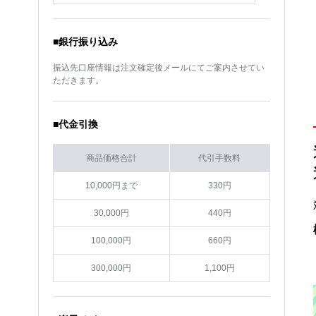
メーカー
トヨタ
メーカー
トヨタ
車種
プリウス
車種
アルファード
■銀行振り込み
サイズ
19インチ
サイズ
19インチ
振込先口座情報は注文確定後メールにてご案内させてい
カラー
グリミットブラック(GTK)
カラー
GRシルバーカットクリア
ただきます。
(GRP)
■代金引換
商品価格合計
代引手数料
10,000円まで
330円
30,000円
440円
100,000円
660円
300,000円
1,100円