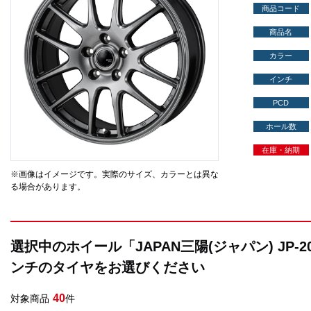
商品コード
商品名
カラー
インチ
PCD
ホール数
在庫・納期
※画像はイメージです。実際のサイズ、カラーとは異な
る場合があります。
選択中のホイール「JAPAN三陽(ジャパン) JP-
ンチのタイヤをお選びください
40
対象商品
件