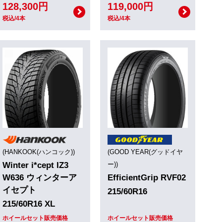
128,300円
119,000円
税込/4本
税込/4本
(HANKOOK(ハンコック))
(GOOD YEAR(グッドイヤ
Winter i*cept IZ3
ー))
W636 ウィンターア
EfficientGrip RVF02
イセプト
215/60R16
215/60R16 XL
ホイールセット販売価格
ホイールセット販売価格