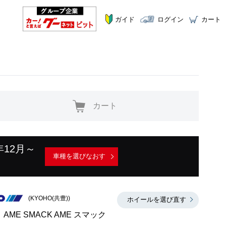
ガイド
ログイン
カート
カート
年12月～
車種を選びなおす
(KYOHO(共豊))
ホイールを選び直す
AME SMACK AME スマック