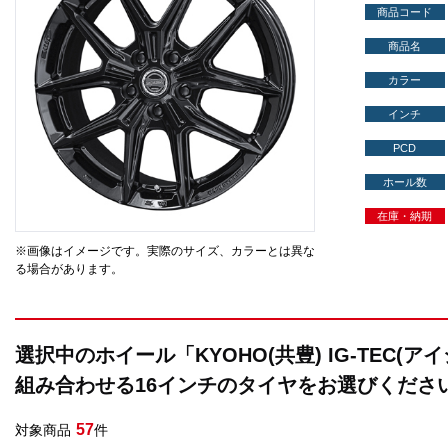
商品コード
商品名
カラー
インチ
PCD
ホール数
在庫・納期
※画像はイメージです。実際のサイズ、カラーとは異な
る場合があります。
選択中のホイール「KYOHO(共豊) IG-TEC(
組み合わせる16インチのタイヤをお選びくださ
57
対象商品
件