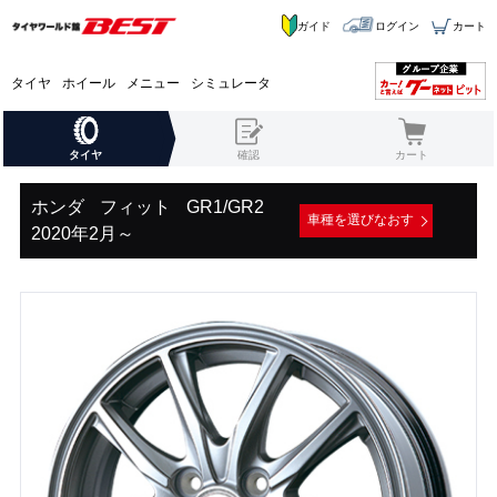
ガイド
ログイン
カート
タイヤ
ホイール
メニュー
シミュレータ
タイヤ
確認
カート
ホンダ
フィット
GR1/GR2
車種を選びなおす
2020年2月～