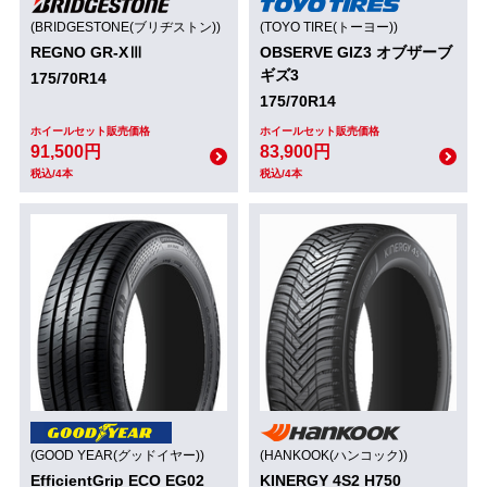
(BRIDGESTONE(ブリヂストン))
(TOYO TIRE(トーヨー))
REGNO GR-XⅢ
OBSERVE GIZ3 オブザーブ
ギズ3
175/70R14
175/70R14
ホイールセット販売価格
ホイールセット販売価格
91,500円
83,900円
税込/4本
税込/4本
(GOOD YEAR(グッドイヤー))
(HANKOOK(ハンコック))
EfficientGrip ECO EG02
KINERGY 4S2 H750