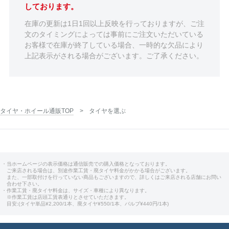
しております。
在庫の更新は1日1回以上反映を行っておりますが、ご注
文のタイミングによっては事前にご注文いただいている
お客様で在庫が終了している場合、一時的な欠品により
上記表示がされる場合がございます。ご了承ください。
タイヤ・ホイール通販TOP
タイヤを選ぶ
・当ホームページの表示価格は通信販売での購入価格となっております。
ご来店される場合は、別途作業工賃・廃タイヤ料金がかかる場合がございます。
また、一部取付けを行っていない商品もございますので、詳しくはご来店される店舗にお問い
合わせ下さい。
・作業工賃・廃タイヤ料金は、サイズ・車種により異なります。
※作業工賃は店頭工賃表通りとさせていただきます。
目安:(タイヤ単品¥2,200/1本、廃タイヤ¥550/1本、バルブ¥440円/1本)