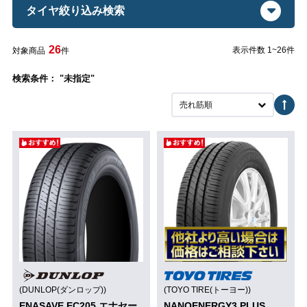
タイヤ絞り込み検索
26
表示件数 1~26件
対象商品
件
検索条件： "未指定"
売れ筋順
(DUNLOP(ダンロップ))
(TOYO TIRE(トーヨー))
ENASAVE EC205 エナセー
NANOENERGY3 PLUS