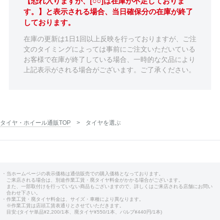
【恐れ入りますが、[○○]は在庫が不足しておりま
す。】と表示される場合、当日確保分の在庫が終了
しております。
在庫の更新は1日1回以上反映を行っておりますが、ご注
文のタイミングによっては事前にご注文いただいている
お客様で在庫が終了している場合、一時的な欠品により
上記表示がされる場合がございます。ご了承ください。
タイヤ・ホイール通販TOP
タイヤを選ぶ
・当ホームページの表示価格は通信販売での購入価格となっております。
ご来店される場合は、別途作業工賃・廃タイヤ料金がかかる場合がございます。
また、一部取付けを行っていない商品もございますので、詳しくはご来店される店舗にお問い
合わせ下さい。
・作業工賃・廃タイヤ料金は、サイズ・車種により異なります。
※作業工賃は店頭工賃表通りとさせていただきます。
目安:(タイヤ単品¥2,200/1本、廃タイヤ¥550/1本、バルブ¥440円/1本)