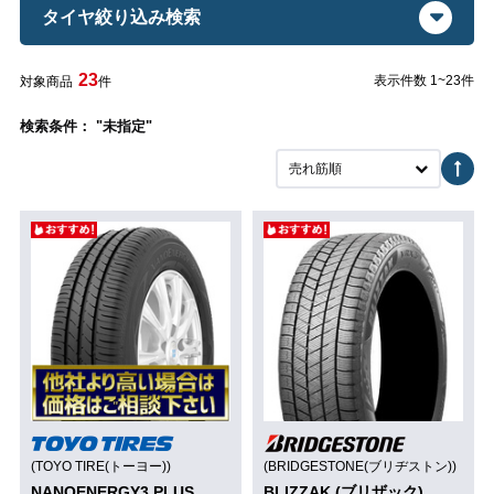
タイヤ絞り込み検索
23
表示件数 1~23件
対象商品
件
検索条件： "未指定"
売れ筋順
(TOYO TIRE(トーヨー))
(BRIDGESTONE(ブリヂストン))
NANOENERGY3 PLUS
BLIZZAK (ブリザック)