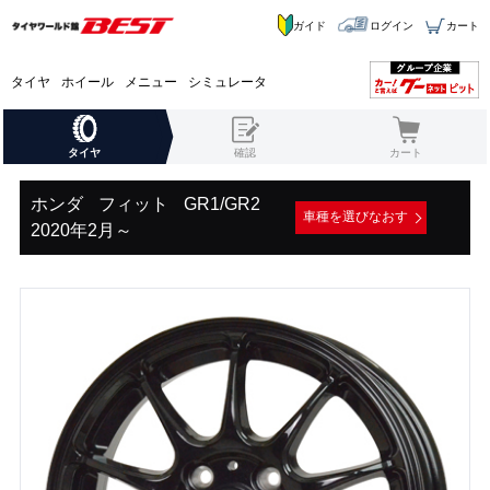
ガイド
ログイン
カート
タイヤ
ホイール
メニュー
シミュレータ
タイヤ
確認
カート
ホンダ
フィット
GR1/GR2
車種を選びなおす
2020年2月～