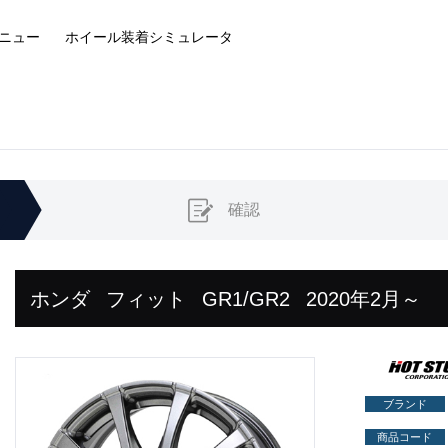
ニュー
ホイール装着
シミュレータ
確認
ホンダ
フィット
GR1/GR2
2020年2月～
ブランド
商品コード