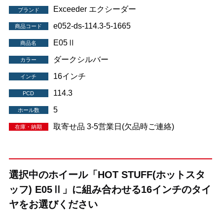
Exceeder エクシーダー
ブランド
e052-ds-114.3-5-1665
商品コード
E05Ⅱ
商品名
ダークシルバー
カラー
16インチ
インチ
114.3
PCD
5
ホール数
取寄せ品 3-5営業日(欠品時ご連絡)
在庫・納期
選択中のホイール「HOT STUFF(ホットスタ
ッフ) E05Ⅱ」に組み合わせる16インチのタイ
ヤをお選びください