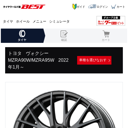
ガイド
ログイン
カート
タイヤ
ホイール
メニュー
シミュレータ
タイヤ
確認
カート
トヨタ
ヴォクシー
MZRA90W/MZRA95W
2022
車種を選びなおす
年1月～