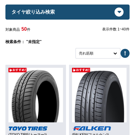
タイヤ絞り込み検索
50
表示件数 1~40件
対象商品
件
検索条件： "未指定"
売れ筋順
(TOYO TIRE(トーヨー))
(FALKEN(ファルケン))