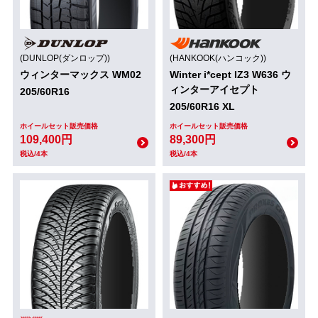
(DUNLOP(ダンロップ))
(HANKOOK(ハンコック))
ウィンターマックス WM02
Winter i*cept IZ3 W636 ウ
ィンターアイセプト
205/60R16
205/60R16 XL
ホイールセット販売価格
ホイールセット販売価格
109,400円
89,300円
税込/4本
税込/4本