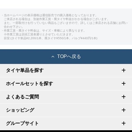
・当ホームページの表示価格は通信販売での購入価格となっております。
ご来店される場合は、別途作業工賃・廃タイヤ料金がかかる場合がございます。
また、一部取付けを行っていない商品もございますので、詳しくはご来店される店舗にお問い
合わせ下さい。
・作業工賃・廃タイヤ料金は、サイズ・車種により異なります。
※作業工賃は店頭工賃表通りとさせていただきます。
目安:(タイヤ単品¥2,200/1本、廃タイヤ¥550/1本、バルブ¥440円/1本)
TOPへ戻る
タイヤ単品を探す
ホイールセットを探す
よくあるご質問
ショッピング
グループサイト