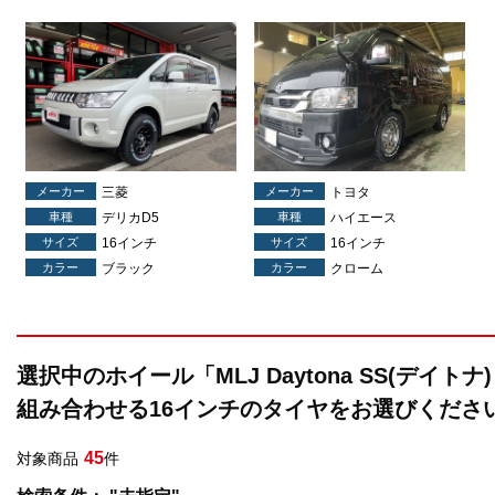
メーカー
三菱
メーカー
トヨタ
車種
デリカD5
車種
ハイエース
サイズ
16インチ
サイズ
16インチ
カラー
ブラック
カラー
クローム
選択中のホイール「MLJ Daytona SS(デイト
組み合わせる16インチのタイヤをお選びくださ
45
対象商品
件