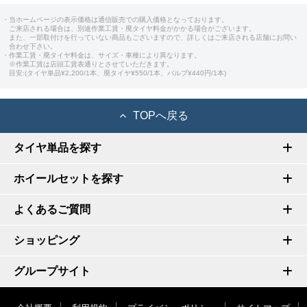
・当ホームページの表示価格は通信販売での購入価格となっております。
ご来店される場合は、別途作業工賃・廃タイヤ料金がかかる場合がございます。
また、一部取付けを行っていない商品もございますので、詳しくはご来店される店舗にお問い
合わせ下さい。
・作業工賃・廃タイヤ料金は、サイズ・車種により異なります。
※作業工賃は店頭工賃表通りとさせていただきます。
目安:(タイヤ単品¥2,200/1本、廃タイヤ¥550/1本、バルブ¥440円/1本)
TOPへ戻る
タイヤ単品を探す
ホイールセットを探す
よくあるご質問
ショッピング
グループサイト