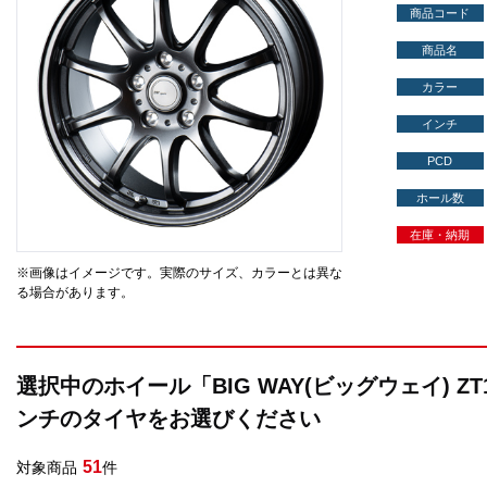
商品コード
商品名
カラー
インチ
PCD
ホール数
在庫・納期
※画像はイメージです。実際のサイズ、カラーとは異な
る場合があります。
選択中のホイール「BIG WAY(ビッグウェイ) Z
ンチのタイヤをお選びください
51
対象商品
件