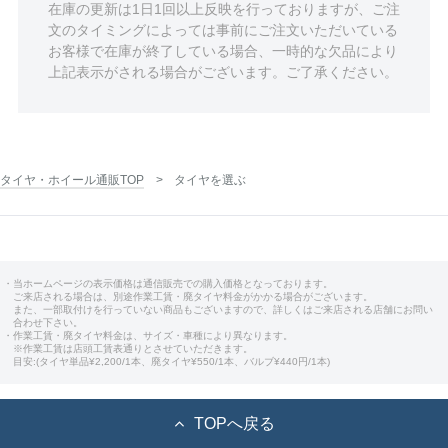
在庫の更新は1日1回以上反映を行っておりますが、ご注
文のタイミングによっては事前にご注文いただいている
お客様で在庫が終了している場合、一時的な欠品により
上記表示がされる場合がございます。ご了承ください。
タイヤ・ホイール通販TOP
タイヤを選ぶ
・当ホームページの表示価格は通信販売での購入価格となっております。
ご来店される場合は、別途作業工賃・廃タイヤ料金がかかる場合がございます。
また、一部取付けを行っていない商品もございますので、詳しくはご来店される店舗にお問い
合わせ下さい。
・作業工賃・廃タイヤ料金は、サイズ・車種により異なります。
※作業工賃は店頭工賃表通りとさせていただきます。
目安:(タイヤ単品¥2,200/1本、廃タイヤ¥550/1本、バルブ¥440円/1本)
TOPへ戻る