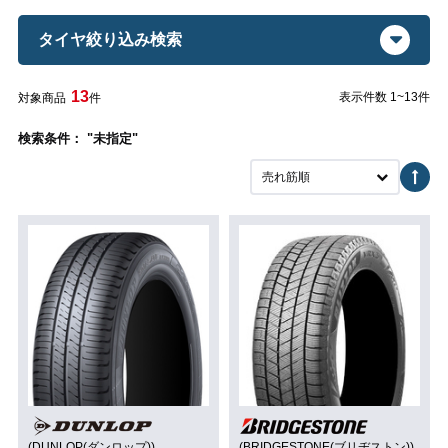
タイヤ絞り込み検索
13
表示件数 1~13件
対象商品
件
検索条件： "未指定"
売れ筋順
(DUNLOP(ダンロップ))
(BRIDGESTONE(ブリヂストン))