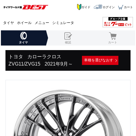
ガイド
ログイン
カート
タイヤ
ホイール
メニュー
シミュレータ
タイヤ
確認
カート
トヨタ
カローラクロス
車種を選びなおす
ZVG11/ZVG15
2021年9月～