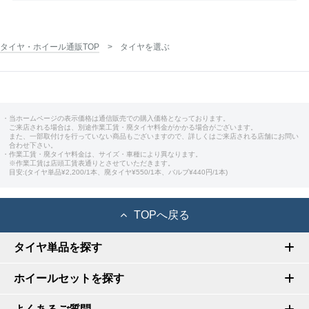
タイヤ・ホイール通販TOP
タイヤを選ぶ
・当ホームページの表示価格は通信販売での購入価格となっております。
ご来店される場合は、別途作業工賃・廃タイヤ料金がかかる場合がございます。
また、一部取付けを行っていない商品もございますので、詳しくはご来店される店舗にお問い
合わせ下さい。
・作業工賃・廃タイヤ料金は、サイズ・車種により異なります。
※作業工賃は店頭工賃表通りとさせていただきます。
目安:(タイヤ単品¥2,200/1本、廃タイヤ¥550/1本、バルブ¥440円/1本)
TOPへ戻る
タイヤ単品を探す
ホイールセットを探す