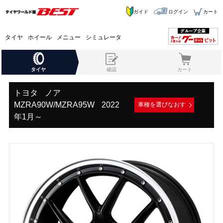
ガイド
ログイン
カート
タイヤ
ホイール
メニュー
シミュレータ
タイヤ
確認
カート
トヨタ
ノア
MZRA90W/MZRA95W
2022
車種を選びなおす
年1月～