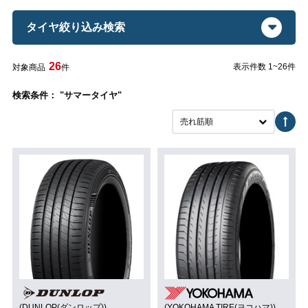
タイヤ絞り込み検索
26
表示件数 1~26件
対象商品
件
検索条件： "サマータイヤ"
売れ筋順
(DUNLOP(ダンロップ))
(YOKOHAMA TIRE(ヨコハマ))