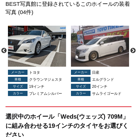
BEST写真館に登録されているこのホイールの装着
写真
(04件)
メーカー
トヨタ
メーカー
日産
車種
クラウンマジェスタ
車種
エルグランド
サイズ
19インチ
サイズ
20インチ
ク
カラー
プレミアムシルバー
カラー
サムライゴールド
選択中のホイール「Weds(ウェッズ) 709M」
に組み合わせる19インチのタイヤをお選びく
ださい