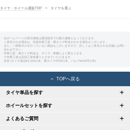
タイヤ・ホイール通販TOP
タイヤを選ぶ
・当ホームページの表示価格は通信販売での購入価格となっております。
ご来店される場合は、別途作業工賃・廃タイヤ料金がかかる場合がございます。
また、一部取付けを行っていない商品もございますので、詳しくはご来店される店舗にお問い
合わせ下さい。
・作業工賃・廃タイヤ料金は、サイズ・車種により異なります。
※作業工賃は店頭工賃表通りとさせていただきます。
目安:(タイヤ単品¥2,200/1本、廃タイヤ¥550/1本、バルブ¥440円/1本)
TOPへ戻る
タイヤ単品を探す
ホイールセットを探す
よくあるご質問