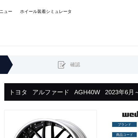
ニュー
ホイール装着
シミュレータ
確認
トヨタ
アルファード
AGH40W
2023年6月
ブランド
商品コード