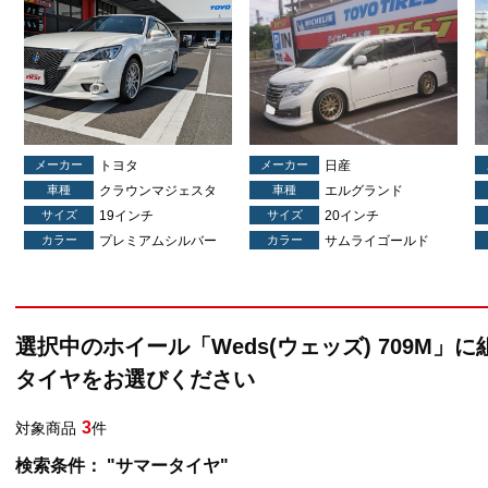
メーカー
トヨタ
メーカー
日産
車種
クラウンマジェスタ
車種
エルグランド
サイズ
19インチ
サイズ
20インチ
カラー
プレミアムシルバー
カラー
サムライゴールド
選択中のホイール「Weds(ウェッズ) 709M」
タイヤをお選びください
3
対象商品
件
検索条件： "サマータイヤ"