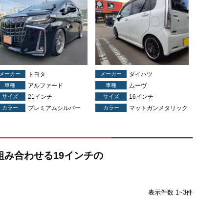
メーカー
トヨタ
メーカー
ダイハツ
車種
アルファード
車種
ムーヴ
サイズ
21インチ
サイズ
16インチ
カラー
プレミアムシルバー
カラー
マットガンメタリック
に組み合わせる19インチの
表示件数 1~3件