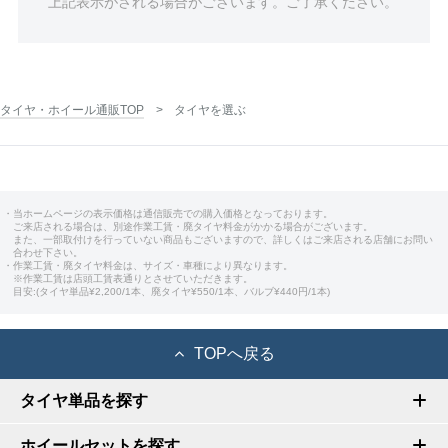
上記表示がされる場合がございます。ご了承ください。
タイヤ・ホイール通販TOP
タイヤを選ぶ
・当ホームページの表示価格は通信販売での購入価格となっております。
ご来店される場合は、別途作業工賃・廃タイヤ料金がかかる場合がございます。
また、一部取付けを行っていない商品もございますので、詳しくはご来店される店舗にお問い
合わせ下さい。
・作業工賃・廃タイヤ料金は、サイズ・車種により異なります。
※作業工賃は店頭工賃表通りとさせていただきます。
目安:(タイヤ単品¥2,200/1本、廃タイヤ¥550/1本、バルブ¥440円/1本)
TOPへ戻る
タイヤ単品を探す
ホイールセットを探す