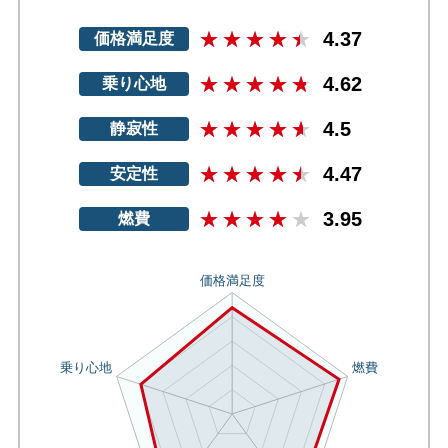
4.37
価格満足度
4.62
乗り心地
4.5
静寂性
4.47
安定性
3.95
燃費