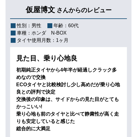
仮屋博文
さんからのレビュー
性別：
男性
年齢：
60代
車種：
ホンダ N-BOX
タイヤ使用月数：
1ヶ月
見た目、乗り心地良
初期純正タイヤから4年半が経過しクラック多
めなので交換
ECOタイヤと比較検討し少し高めだが乗り心地
良との評判で決定
交換後の印象は、サイドからの見た目がとても
かっこいい!
乗り心地も前のタイヤと比べて静粛性が高く走
りも安定していると感じた
総合的に大満足