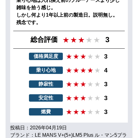
乗り心地は入れ換え前のブルーアースより少し
雑味を拾う感じ。
しかし何より1年以上前の製造日。説明無し。
残念です。
3
総合評価
3
価格満足度
4
乗り心地
3
静寂性
3
安定性
3
燃費
投稿日：2026年04月19日
ブランド：LE MANS V+(5+)LM5 Plus ル・マン5プラ