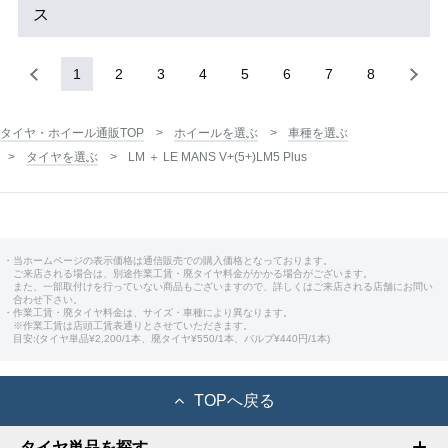
ス
1
2
3
4
5
6
7
8
タイヤ・ホイール通販TOP
ホイールを選ぶ
車種を選ぶ
タイヤを選ぶ
LM ＋ LE MANS V+(5+)LM5 Plus
・当ホームページの表示価格は通信販売での購入価格となっております。
ご来店される場合は、別途作業工賃・廃タイヤ料金がかかる場合がございます。
また、一部取付けを行っていない商品もございますので、詳しくはご来店される店舗にお問い
合わせ下さい。
・作業工賃・廃タイヤ料金は、サイズ・車種により異なります。
※作業工賃は店頭工賃表通りとさせていただきます。
目安:(タイヤ単品¥2,200/1本、廃タイヤ¥550/1本、バルブ¥440円/1本)
TOPへ戻る
タイヤ単品を探す