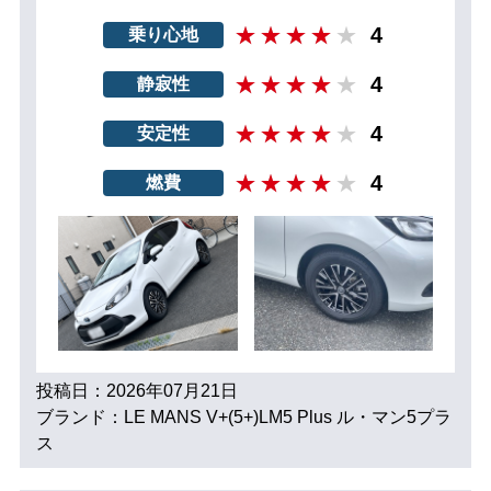
4
乗り心地
4
静寂性
4
安定性
4
燃費
投稿日：2026年07月21日
ブランド：LE MANS V+(5+)LM5 Plus ル・マン5プラ
ス