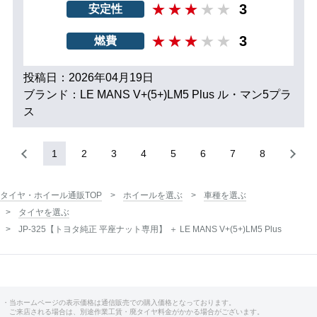
3
安定性
3
燃費
投稿日：2026年04月19日
ブランド：LE MANS V+(5+)LM5 Plus ル・マン5プラ
ス
1
2
3
4
5
6
7
8
タイヤ・ホイール通販TOP
ホイールを選ぶ
車種を選ぶ
タイヤを選ぶ
JP-325【トヨタ純正 平座ナット専用】 ＋ LE MANS V+(5+)LM5 Plus
・当ホームページの表示価格は通信販売での購入価格となっております。
ご来店される場合は、別途作業工賃・廃タイヤ料金がかかる場合がございます。