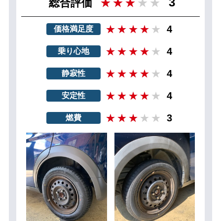
3
総合評価
4
価格満足度
4
乗り心地
4
静寂性
4
安定性
3
燃費