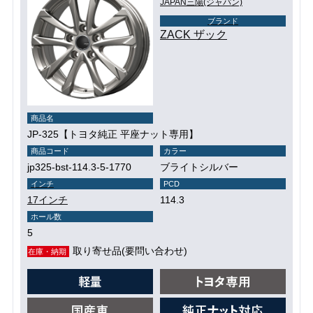
JAPAN三陽(ジャパン)
ブランド
ZACK ザック
商品名
JP-325【トヨタ純正 平座ナット専用】
商品コード
カラー
jp325-bst-114.3-5-1770
ブライトシルバー
インチ
PCD
17インチ
114.3
ホール数
5
取り寄せ品(要問い合わせ)
在庫・納期