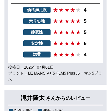
4
価格満足度
5
乗り心地
5
静寂性
5
安定性
4
燃費
投稿日：2026年07月01日
ブランド：LE MANS V+(5+)LM5 Plus ル・マン5プラ
ス
滝井隆太
さんからのレビュー
性別：
男性
年齢：
50代