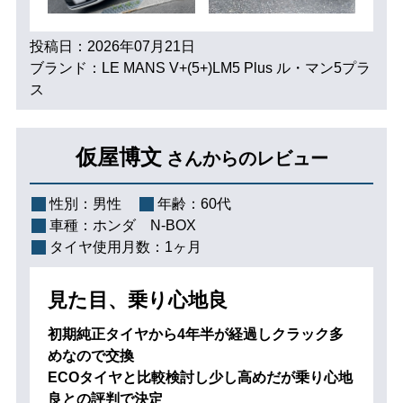
投稿日：2026年07月21日
ブランド：LE MANS V+(5+)LM5 Plus ル・マン5プラ
ス
仮屋博文
さんからのレビュー
性別：
男性
年齢：
60代
車種：
ホンダ N-BOX
タイヤ使用月数：
1ヶ月
見た目、乗り心地良
初期純正タイヤから4年半が経過しクラック多
めなので交換
ECOタイヤと比較検討し少し高めだが乗り心地
良との評判で決定