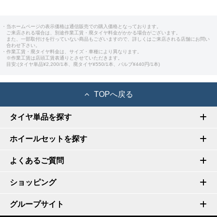
・当ホームページの表示価格は通信販売での購入価格となっております。
ご来店される場合は、別途作業工賃・廃タイヤ料金がかかる場合がございます。
また、一部取付けを行っていない商品もございますので、詳しくはご来店される店舗にお問い
合わせ下さい。
・作業工賃・廃タイヤ料金は、サイズ・車種により異なります。
※作業工賃は店頭工賃表通りとさせていただきます。
目安:(タイヤ単品¥2,200/1本、廃タイヤ¥550/1本、バルブ¥440円/1本)
TOPへ戻る
タイヤ単品を探す
ホイールセットを探す
よくあるご質問
ショッピング
グループサイト