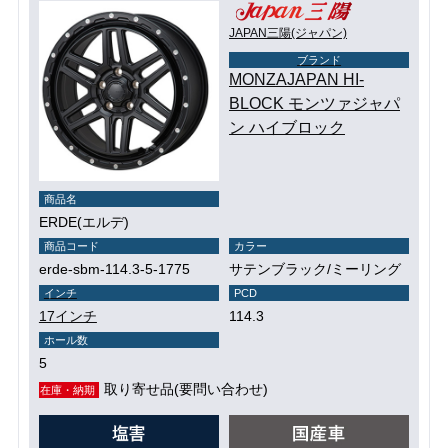
JAPAN三陽(ジャパン)
ブランド
MONZAJAPAN HI-
BLOCK モンツァジャパ
ン ハイブロック
商品名
ERDE(エルデ)
商品コード
カラー
erde-sbm-114.3-5-1775
サテンブラック/ミーリング
インチ
PCD
17インチ
114.3
ホール数
5
取り寄せ品(要問い合わせ)
在庫・納期