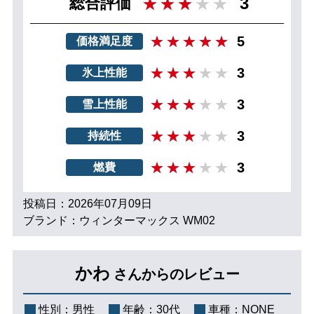
3
総合評価
5
価格満足度
3
氷上性能
3
雪上性能
3
持続性
3
燃費
投稿日：2026年07月09日
ブランド：ウィンターマックス WM02
かわ
さんからのレビュー
性別：
男性
年齢：
30代
車種：
NONE