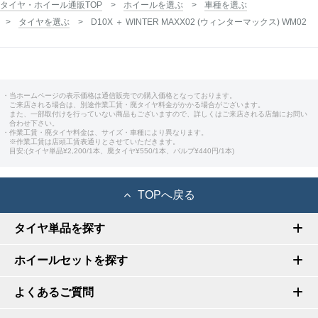
タイヤ・ホイール通販TOP
ホイールを選ぶ
車種を選ぶ
タイヤを選ぶ
D10X ＋ WINTER MAXX02 (ウィンターマックス) WM02
・当ホームページの表示価格は通信販売での購入価格となっております。
ご来店される場合は、別途作業工賃・廃タイヤ料金がかかる場合がございます。
また、一部取付けを行っていない商品もございますので、詳しくはご来店される店舗にお問い
合わせ下さい。
・作業工賃・廃タイヤ料金は、サイズ・車種により異なります。
※作業工賃は店頭工賃表通りとさせていただきます。
目安:(タイヤ単品¥2,200/1本、廃タイヤ¥550/1本、バルブ¥440円/1本)
TOPへ戻る
タイヤ単品を探す
ホイールセットを探す
よくあるご質問