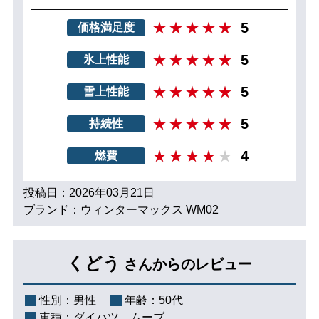
5
価格満足度
5
氷上性能
5
雪上性能
5
持続性
4
燃費
投稿日：2026年03月21日
ブランド：ウィンターマックス WM02
くどう
さんからのレビュー
性別：
男性
年齢：
50代
車種：
ダイハツ ムーブ