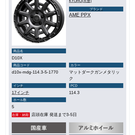
KYOHO(共豊)
ブランド
AME PPX
商品名
D10X
商品コード
カラー
d10x-mdg-114.3-5-1770
マットダークガンメタリッ
ク
インチ
PCD
17インチ
114.3
ホール数
5
店頭在庫 発送まで3-5日
在庫・納期