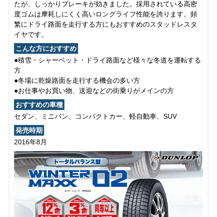
たが、しっかりブレーキが効きました。採用されている高密
度ゴムは摩耗しにくく高いロングライフ性能を誇ります。頻
繁にドライ路面を走行する方にもおすすめのスタッドレスタ
イヤです。
こんな方におすすめ
●積雪・シャーベット・ドライ路面など様々な冬道を運転する
方
●冬場に乾燥路面を走行する機会の多い方
●お仕事やお買い物、送迎などの街乗りがメインの方
おすすめの車種
セダン、ミニバン、コンパクトカー、軽自動車、SUV
発売時期
2016年8月