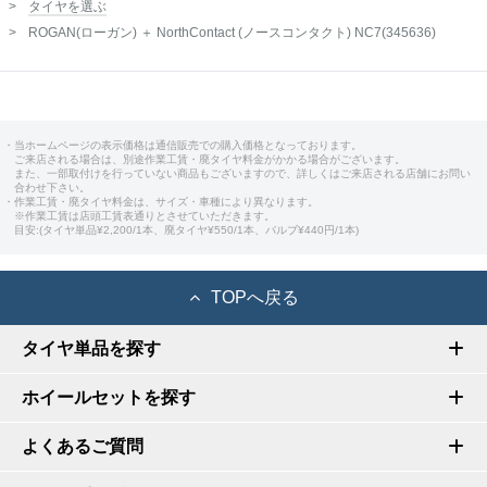
タイヤを選ぶ
ROGAN(ローガン) ＋ NorthContact (ノースコンタクト) NC7(345636)
・当ホームページの表示価格は通信販売での購入価格となっております。
ご来店される場合は、別途作業工賃・廃タイヤ料金がかかる場合がございます。
また、一部取付けを行っていない商品もございますので、詳しくはご来店される店舗にお問い
合わせ下さい。
・作業工賃・廃タイヤ料金は、サイズ・車種により異なります。
※作業工賃は店頭工賃表通りとさせていただきます。
目安:(タイヤ単品¥2,200/1本、廃タイヤ¥550/1本、バルブ¥440円/1本)
TOPへ戻る
タイヤ単品を探す
ホイールセットを探す
よくあるご質問