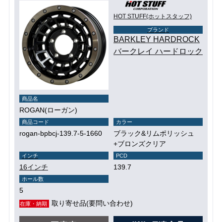
HOT STUFF(ホットスタッフ)
ブランド
BARKLEY HARDROCK
バークレイ ハードロック
商品名
ROGAN(ローガン)
商品コード
カラー
rogan-bpbcj-139.7-5-1660
ブラック&リムポリッシュ
+ブロンズクリア
インチ
PCD
16インチ
139.7
ホール数
5
取り寄せ品(要問い合わせ)
在庫・納期