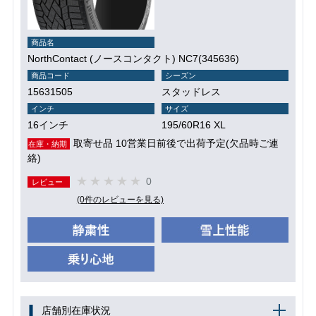
商品名
NorthContact (ノースコンタクト) NC7(345636)
商品コード
シーズン
15631505
スタッドレス
インチ
サイズ
16インチ
195/60R16 XL
取寄せ品 10営業日前後で出荷予定(欠品時ご連
在庫・納期
絡)
0
レビュー
(0件のレビューを見る)
店舗別在庫状況