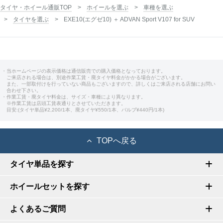
タイヤ・ホイール通販TOP
ホイールを選ぶ
車種を選ぶ
タイヤを選ぶ
EXE10(エグゼ10) ＋ ADVAN Sport V107 for SUV
・当ホームページの表示価格は通信販売での購入価格となっております。
ご来店される場合は、別途作業工賃・廃タイヤ料金がかかる場合がございます。
また、一部取付けを行っていない商品もございますので、詳しくはご来店される店舗にお問い
合わせ下さい。
・作業工賃・廃タイヤ料金は、サイズ・車種により異なります。
※作業工賃は店頭工賃表通りとさせていただきます。
目安:(タイヤ単品¥2,200/1本、廃タイヤ¥550/1本、バルブ¥440円/1本)
TOPへ戻る
タイヤ単品を探す
ホイールセットを探す
よくあるご質問