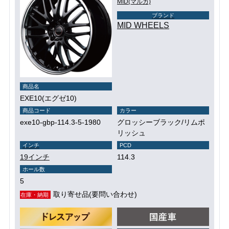
MID(マルカ)
ブランド
MID WHEELS
商品名
EXE10(エグゼ10)
商品コード
カラー
exe10-gbp-114.3-5-1980
グロッシーブラック/リムポ
リッシュ
インチ
PCD
19インチ
114.3
ホール数
5
取り寄せ品(要問い合わせ)
在庫・納期