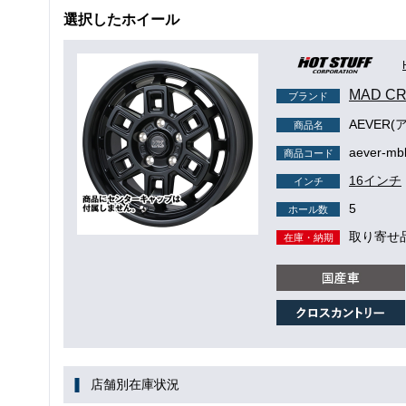
選択したホイール
MAD C
ブランド
AEVER(
商品名
aever-mb
商品コード
16インチ
インチ
5
ホール数
取り寄せ
在庫・納期
店舗別在庫状況