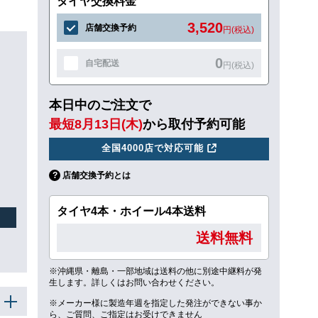
タイヤ交換料金
3,520
店舗交換予約
円(税込)
0
自宅配送
円(税込)
本日中のご注文で
最短8月13日(木)
から取付予約可能
全国4000店で対応可能
店舗交換予約とは
タイヤ4本・ホイール4本送料
送料無料
※沖縄県・離島・一部地域は送料の他に別途中継料が発
生します。詳しくはお問い合わせください。
※メーカー様に製造年週を指定した発注ができない事か
ら、ご質問、ご指定はお受けできません