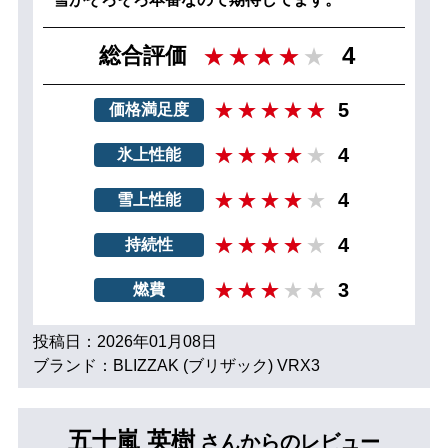
4
総合評価
5
価格満足度
4
氷上性能
4
雪上性能
4
持続性
3
燃費
投稿日：2026年01月08日
ブランド：BLIZZAK (ブリザック) VRX3
五十嵐 英樹
さんからのレビュー