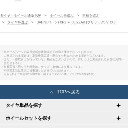
タイヤ・ホイール通販TOP
ホイールを選ぶ
車種を選ぶ
タイヤを選ぶ
BAHN(バーン) XP2 ＋ BLIZZAK (ブリザック) VRX3
・当ホームページの表示価格は通信販売での購入価格となっております。
ご来店される場合は、別途作業工賃・廃タイヤ料金がかかる場合がございます。
また、一部取付けを行っていない商品もございますので、詳しくはご来店される店舗にお問い
合わせ下さい。
・作業工賃・廃タイヤ料金は、サイズ・車種により異なります。
※作業工賃は店頭工賃表通りとさせていただきます。
目安:(タイヤ単品¥2,200/1本、廃タイヤ¥550/1本、バルブ¥440円/1本)
TOPへ戻る
タイヤ単品を探す
ホイールセットを探す