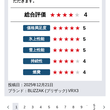
ただきます。
4
総合評価
5
価格満足度
5
氷上性能
5
雪上性能
4
持続性
4
燃費
投稿日：2025年12月21日
ブランド：BLIZZAK (ブリザック) VRX3
5
1
2
3
4
5
6
7
8
9
2