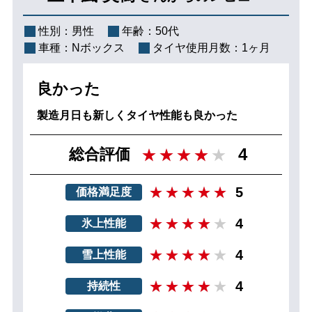
性別：
男性
年齢：
50代
車種：
Nボックス
タイヤ使用月数：
1ヶ月
良かった
製造月日も新しくタイヤ性能も良かった
4
総合評価
5
価格満足度
4
氷上性能
4
雪上性能
4
持続性