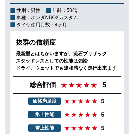
性別：
男性
年齢：
50代
車種：
ホンダNBOXカスタム
タイヤ使用月数：
4ヶ月
抜群の信頼度
最新型とはちがいますが、流石ブリザック
スタッドレスとしての性能は勿論
ドライ、ウェットでも違和感なく走行出来ます
5
総合評価
5
価格満足度
5
氷上性能
5
雪上性能