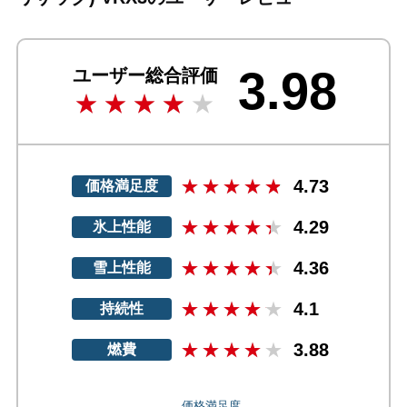
3.98
ユーザー総合評価
4.73
価格満足度
4.29
氷上性能
4.36
雪上性能
4.1
持続性
3.88
燃費