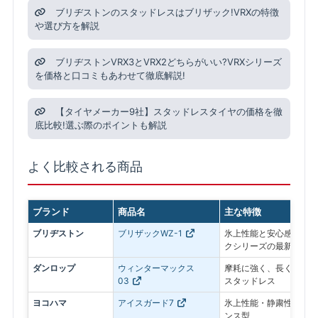
ブリヂストンのスタッドレスはブリザック!VRXの特徴
や選び方を解説
ブリヂストンVRX3とVRX2どちらがいい?VRXシリーズ
を価格と口コミもあわせて徹底解説!
【タイヤメーカー9社】スタッドレスタイヤの価格を徹
底比較!選ぶ際のポイントも解説
よく比較される商品
ブランド
商品名
主な特徴
ブリヂストン
ブリザックWZ-1
氷上性能と安心感を最優
クシリーズの最新モデル
ダンロップ
ウィンターマックス
摩耗に強く、長く使いや
03
スタッドレス
ヨコハマ
アイスガード7
氷上性能・静粛性・ロン
ンス型