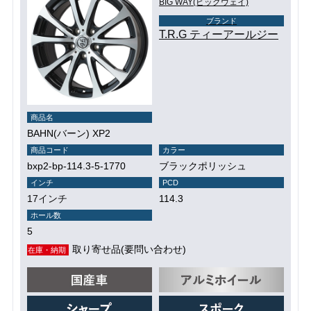
BIG WAY(ビッグウェイ)
ブランド
T.R.G ティーアールジー
商品名
BAHN(バーン) XP2
商品コード
カラー
bxp2-bp-114.3-5-1770
ブラックポリッシュ
インチ
PCD
17インチ
114.3
ホール数
5
取り寄せ品(要問い合わせ)
在庫・納期