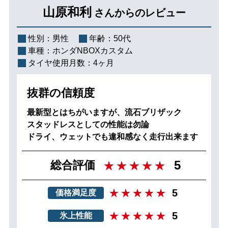
山原和利
さんからのレビュー
性別：
男性
年齢：
50代
車種：
ホンダNBOXカスタム
タイヤ使用月数：
4ヶ月
抜群の信頼度
最新型とはちがいますが、流石ブリザック
スタッドレスとしての性能は勿論
ドライ、ウェットでも違和感なく走行出来ます
5
総合評価
5
価格満足度
5
氷上性能