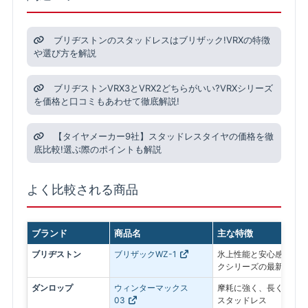
ブリヂストンのスタッドレスはブリザック!VRXの特徴
や選び方を解説
ブリヂストンVRX3とVRX2どちらがいい?VRXシリーズ
を価格と口コミもあわせて徹底解説!
【タイヤメーカー9社】スタッドレスタイヤの価格を徹
底比較!選ぶ際のポイントも解説
よく比較される商品
ブランド
商品名
主な特徴
ブリヂストン
ブリザックWZ-1
氷上性能と安心感を最優
クシリーズの最新モデル
ダンロップ
ウィンターマックス
摩耗に強く、長く使いや
03
スタッドレス