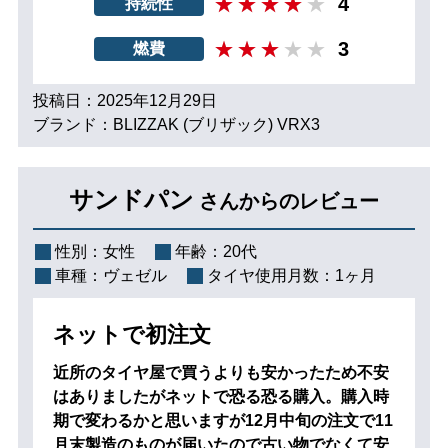
4
持続性
3
燃費
投稿日：2025年12月29日
ブランド：BLIZZAK (ブリザック) VRX3
サンドパン
さんからのレビュー
性別：
女性
年齢：
20代
車種：
ヴェゼル
タイヤ使用月数：
1ヶ月
ネットで初注文
近所のタイヤ屋で買うよりも安かったため不安
はありましたがネットで恐る恐る購入。購入時
期で変わるかと思いますが12月中旬の注文で11
月末製造のものが届いたので古い物でなくて安