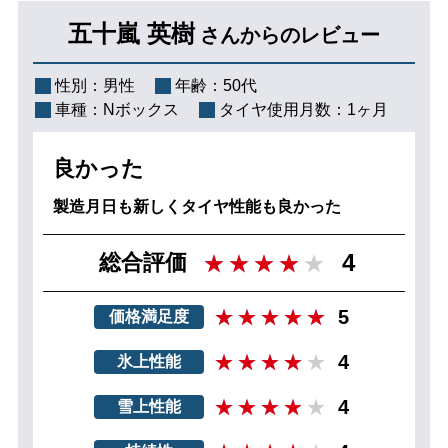
五十嵐 英樹
さんからのレビュー
性別：
男性
年齢：
50代
車種：
Nボックス
タイヤ使用月数：
1ヶ月
良かった
製造月日も新しくタイヤ性能も良かった
4
総合評価
5
価格満足度
4
氷上性能
4
雪上性能