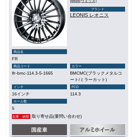
Weds(ウェッズ)
ブランド
LEONIS レオニス
商品名
FR
商品コード
カラー
lfr-bmc-114.3-5-1665
BMCMC(ブラックメタルコ
ート/ミラーカット)
インチ
PCD
16インチ
114.3
ホール数
5
取り寄せ品(要問い合わせ)
在庫・納期