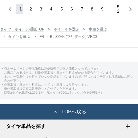
5
1
2
3
4
5
6
7
8
9
2
タイヤ・ホイール通販TOP
ホイールを選ぶ
車種を選ぶ
タイヤを選ぶ
FR ＋ BLIZZAK (ブリザック) VRX3
・当ホームページの表示価格は通信販売での購入価格となっております。
ご来店される場合は、別途作業工賃・廃タイヤ料金がかかる場合がございます。
また、一部取付けを行っていない商品もございますので、詳しくはご来店される店舗にお問い
合わせ下さい。
・作業工賃・廃タイヤ料金は、サイズ・車種により異なります。
※作業工賃は店頭工賃表通りとさせていただきます。
目安:(タイヤ単品¥2,200/1本、廃タイヤ¥550/1本、バルブ¥440円/1本)
TOPへ戻る
タイヤ単品を探す