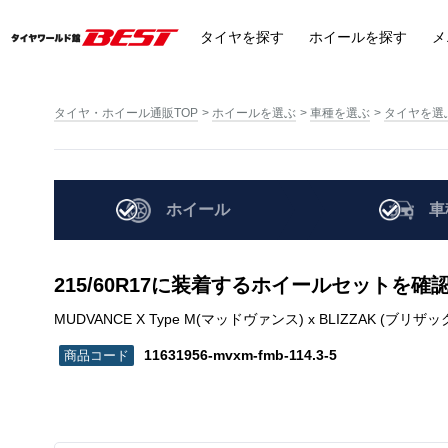
タイヤ
を探す
ホイール
を探す
メ
タイヤ・ホイール通販TOP
ホイールを選ぶ
車種を選ぶ
タイヤを選
ホイール
車
215/60R17に装着するホイールセットを確
MUDVANCE X Type M(マッドヴァンス) x BLIZZAK (ブリザック) VRX
11631956-mvxm-fmb-114.3-5