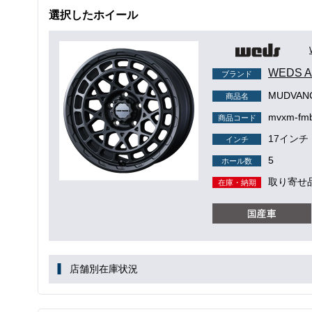
選択したホイール
WEDS
ブランド
MUDVAN
商品名
mvxm-fmb
商品コード
17インチ
インチ
5
ホール数
取り寄せ
在庫・納期
店舗別在庫状況