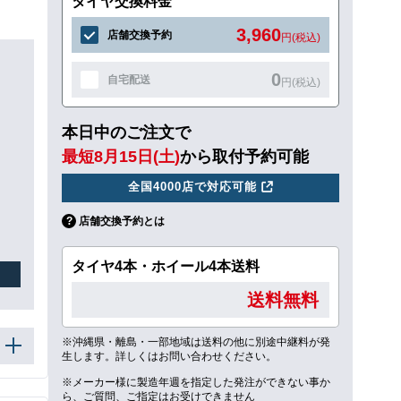
タイヤ交換料金
3,960
店舗交換予約
円(税込)
0
自宅配送
円(税込)
本日中のご注文で
最短8月15日(土)
から取付予約可能
全国4000店で対応可能
店舗交換予約とは
タイヤ4本・ホイール4本送料
送料無料
※沖縄県・離島・一部地域は送料の他に別途中継料が発
生します。詳しくはお問い合わせください。
※メーカー様に製造年週を指定した発注ができない事か
ら、ご質問、ご指定はお受けできません