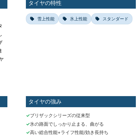
タイヤの特性
雪上性能
氷上性能
スタンダード
タ
し
ザ
連
ヤ
タイヤの強み
ブリザックシリーズの従来型
氷の路面でしっかり止まる、曲がる
高い総合性能+ライフ性能/効き長持ち