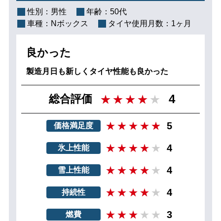
性別：
男性
年齢：
50代
車種：
Nボックス
タイヤ使用月数：
1ヶ月
良かった
製造月日も新しくタイヤ性能も良かった
4
総合評価
5
価格満足度
4
氷上性能
4
雪上性能
4
持続性
3
燃費