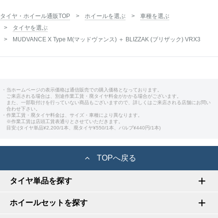
タイヤ・ホイール通販TOP
ホイールを選ぶ
車種を選ぶ
タイヤを選ぶ
MUDVANCE X Type M(マッドヴァンス) ＋ BLIZZAK (ブリザック) VRX3
・当ホームページの表示価格は通信販売での購入価格となっております。
ご来店される場合は、別途作業工賃・廃タイヤ料金がかかる場合がございます。
また、一部取付けを行っていない商品もございますので、詳しくはご来店される店舗にお問い
合わせ下さい。
・作業工賃・廃タイヤ料金は、サイズ・車種により異なります。
※作業工賃は店頭工賃表通りとさせていただきます。
目安:(タイヤ単品¥2,200/1本、廃タイヤ¥550/1本、バルブ¥440円/1本)
TOPへ戻る
タイヤ単品を探す
ホイールセットを探す