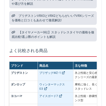
や選び方を解説
ブリヂストンVRX3とVRX2どちらがいい?VRXシリーズ
を価格と口コミもあわせて徹底解説!
【タイヤメーカー9社】スタッドレスタイヤの価格を徹
底比較!選ぶ際のポイントも解説
よく比較される商品
ブランド
商品名
主な特徴
ブリヂストン
ブリザックWZ-1
氷上性能と安心感を最優
クシリーズの最新モデル
ダンロップ
ウィンターマックス
摩耗に強く、長く使いや
03
スタッドレス
ヨコハマ
アイスガード7
氷上性能・静粛性・ロン
ンス型