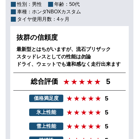
性別：
男性
年齢：
50代
車種：
ホンダNBOXカスタム
タイヤ使用月数：
4ヶ月
抜群の信頼度
最新型とはちがいますが、流石ブリザック
スタッドレスとしての性能は勿論
ドライ、ウェットでも違和感なく走行出来ます
5
総合評価
5
価格満足度
5
氷上性能
5
雪上性能