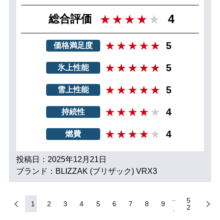
4
総合評価
5
価格満足度
5
氷上性能
5
雪上性能
4
持続性
4
燃費
投稿日：2025年12月21日
ブランド：BLIZZAK (ブリザック) VRX3
5
1
2
3
4
5
6
7
8
9
2