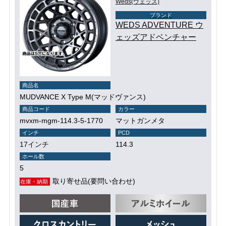
Weds(ウェッズ)
ブランド
WEDS ADVENTURE ウ
ェッズアドベンチャー
商品名
MUDVANCE X Type M(マッドヴァンス)
商品コード
カラー
mvxm-mgm-114.3-5-1770
マットガンメタ
インチ
PCD
17インチ
114.3
ホール数
5
取り寄せ品(要問い合わせ)
在庫・納期