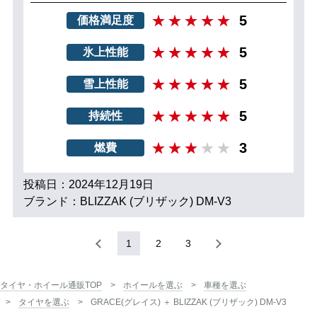
5
価格満足度
5
氷上性能
5
雪上性能
5
持続性
3
燃費
投稿日：2024年12月19日
ブランド：BLIZZAK (ブリザック) DM-V3
1
2
3
タイヤ・ホイール通販TOP
ホイールを選ぶ
車種を選ぶ
タイヤを選ぶ
GRACE(グレイス) ＋ BLIZZAK (ブリザック) DM-V3