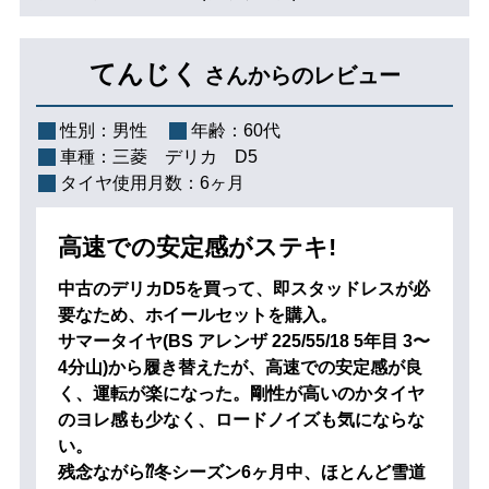
てんじく
さんからのレビュー
性別：
男性
年齢：
60代
車種：
三菱 デリカ D5
タイヤ使用月数：
6ヶ月
高速での安定感がステキ!
中古のデリカD5を買って、即スタッドレスが必
要なため、ホイールセットを購入。
サマータイヤ(BS アレンザ 225/55/18 5年目 3〜
4分山)から履き替えたが、高速での安定感が良
く、運転が楽になった。剛性が高いのかタイヤ
のヨレ感も少なく、ロードノイズも気にならな
い。
残念ながら⁇冬シーズン6ヶ月中、ほとんど雪道