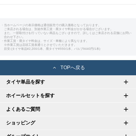
・当ホームページの表示価格は通信販売での購入価格となっております。
ご来店される場合は、別途作業工賃・廃タイヤ料金がかかる場合がございます。
また、一部取付けを行っていない商品もございますので、詳しくはご来店される店舗にお問い
合わせ下さい。
・作業工賃・廃タイヤ料金は、サイズ・車種により異なります。
※作業工賃は店頭工賃表通りとさせていただきます。
目安:(タイヤ単品¥2,200/1本、廃タイヤ¥550/1本、バルブ¥440円/1本)
TOPへ戻る
タイヤ単品を探す
ホイールセットを探す
よくあるご質問
ショッピング