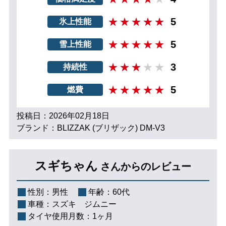
5
氷上性能
5
雪上性能
3
持続性
5
燃費
投稿日：2026年02月18日
ブランド：BLIZZAK (ブリザック) DM-V3
スギちゃん
さんからのレビュー
性別：
男性
年齢：
60代
車種：
スズキ ジムニー
タイヤ使用月数：
1ヶ月