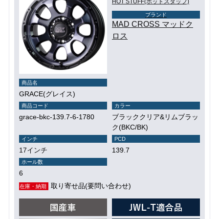
HOT STUFF(ホットスタッフ)
ブランド
MAD CROSS マッドク
ロス
商品名
GRACE(グレイス)
商品コード
カラー
grace-bkc-139.7-6-1780
ブラッククリア&リムブラッ
ク(BKC/BK)
インチ
PCD
17インチ
139.7
ホール数
6
取り寄せ品(要問い合わせ)
在庫・納期