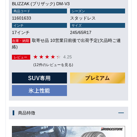
BLIZZAK (ブリザック) DM-V3
商品コード
シーズン
11601633
スタッドレス
インチ
サイズ
17インチ
245/65R17
取寄せ品 10営業日前後で出荷予定(欠品時ご連
在庫・納期
絡)
4.25
レビュー
(12件のレビューを見る)
商品特徴