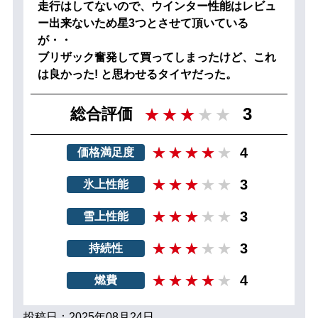
走行はしてないので、ウインター性能はレビュ
ー出来ないため星3つとさせて頂いている
が・・
ブリザック奮発して買ってしまったけど、これ
は良かった! と思わせるタイヤだった。
3
総合評価
4
価格満足度
3
氷上性能
3
雪上性能
3
持続性
4
燃費
投稿日：2025年08月24日