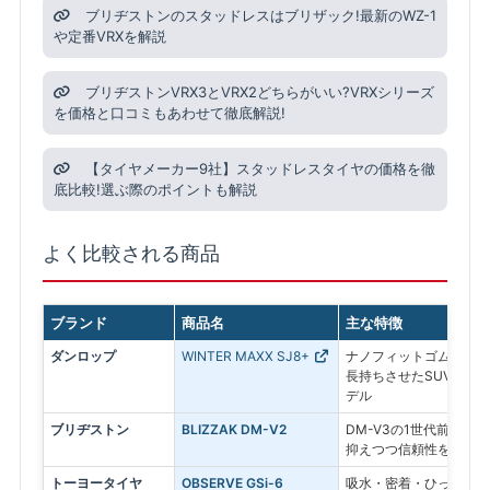
ブリヂストンのスタッドレスはブリザック!最新のWZ-1
や定番VRXを解説
ブリヂストンVRX3とVRX2どちらがいい?VRXシリーズ
を価格と口コミもあわせて徹底解説!
【タイヤメーカー9社】スタッドレスタイヤの価格を徹
底比較!選ぶ際のポイントも解説
よく比較される商品
ブランド
商品名
主な特徴
ダンロップ
WINTER MAXX SJ8+
ナノフィットゴムを採用
長持ちさせたSUV専用
デル
ブリヂストン
BLIZZAK DM-V2
DM-V3の1世代前のモ
抑えつつ信頼性を求める
トーヨータイヤ
OBSERVE GSi-6
吸水・密着・ひっかきの