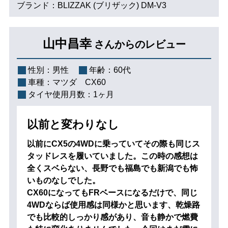
ブランド：BLIZZAK (ブリザック) DM-V3
山中昌幸
さんからのレビュー
性別：
男性
年齢：
60代
車種：
マツダ CX60
タイヤ使用月数：
1ヶ月
以前と変わりなし
以前にCX5の4WDに乗っていてその際も同じス
タッドレスを履いていました。この時の感想は
全くスベらない、長野でも福島でも新潟でも怖
いものなしでした。
CX60になってもFRベースになるだけで、同じ
4WDならば使用感は同様かと思います、乾燥路
でも比較的しっかり感があり、音も静かで燃費