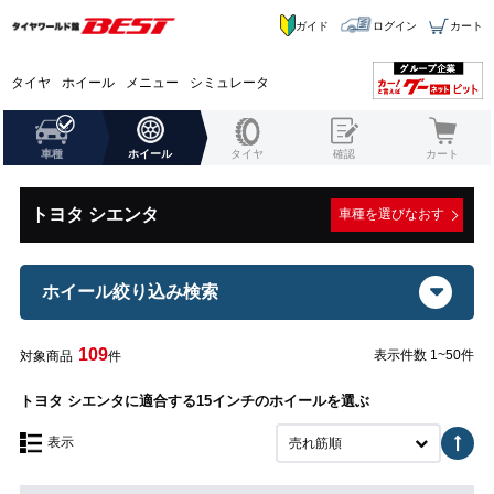
ガイド
ログイン
カート
タイヤ
ホイール
メニュー
シミュレータ
車種
ホイール
タイヤ
確認
カート
トヨタ シエンタ
車種を選びなおす
ホイール絞り込み検索
109
表示件数 1~50件
対象商品
件
トヨタ シエンタに適合する15インチのホイールを選ぶ
表示
売れ筋順