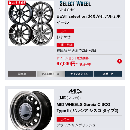
（おまかせ）
BEST selection おまかせアルミホ
イール
カラー
おまかせ
在庫・納期
在庫品 発送まで2日〜3日
ホイールセット販売価格
67,000円~
税込/4本
（MID(マルカ)）
MID WHEELS Garcia CISCO
TypeⅡ(ガルシア シスコ タイプ2)
カラー
ブラック/リムポリッシュ