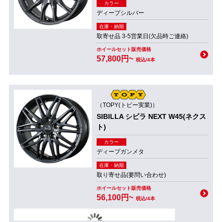
カラー
ディープシルバー
在庫・納期
取寄せ品 3-5営業日(欠品時ご連絡)
ホイールセット販売価格
57,800円~
税込/4本
（TOPY(トピー実業)）
SIBILLA シビラ NEXT W45(ネクス
ト)
カラー
ディープガンメタ
在庫・納期
取り寄せ品(要問い合わせ)
ホイールセット販売価格
56,100円~
税込/4本