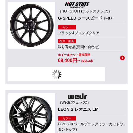
（HOT STUFF(ホットスタッフ)）
G-SPEED ジースピード P-07
カラー
ブラック&ブロンズクリア
在庫・納期
取り寄せ品(要問い合わせ)
ホイールセット販売価格
69,400円~
税込/4本
（Weds(ウェッズ)）
LEONIS レオニス LM
カラー
PBMC/TI(パールブラックミラーカット/チ
タントップ)