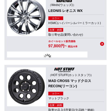
（Weds(ウェッズ)）
LEONIS レオニス WX
カラー
HSMC(ハイパーシルバーミラーカット)
在庫・納期
取り寄せ品(要問い合わせ)
ホイールセット販売価格
97,800円~
税込/4本
（HOT STUFF(ホットスタッフ)）
MAD CROSS マッドクロス
RECON(リーコン)
カラー
マットブラック
在庫・納期
取寄せ品 3-5営業日(欠品時ご連絡)