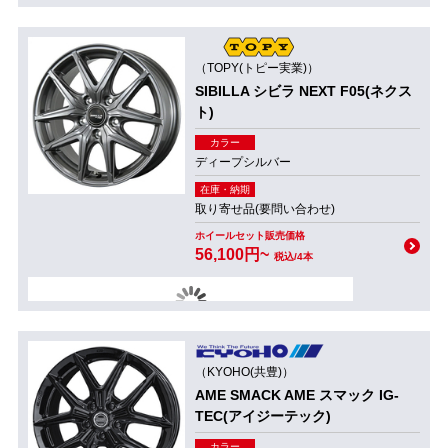
（TOPY(トピー実業)）
SIBILLA シビラ NEXT F05(ネクス
ト)
カラー
ディープシルバー
在庫・納期
取り寄せ品(要問い合わせ)
ホイールセット販売価格
56,100円~
税込/4本
（KYOHO(共豊)）
AME SMACK AME スマック IG-
TEC(アイジーテック)
カラー