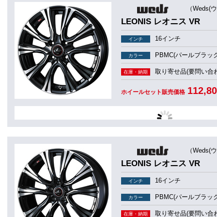
（Weds(
LEONIS レオニス VR
16インチ
インチ
PBMC(パールブラッ
カラー
取り寄せ品(要問い合わ
在庫・納期
112,8
ホイールセット販売価格
（Weds(
LEONIS レオニス VR
16インチ
インチ
PBMC(パールブラッ
カラー
取り寄せ品(要問い合わ
在庫・納期