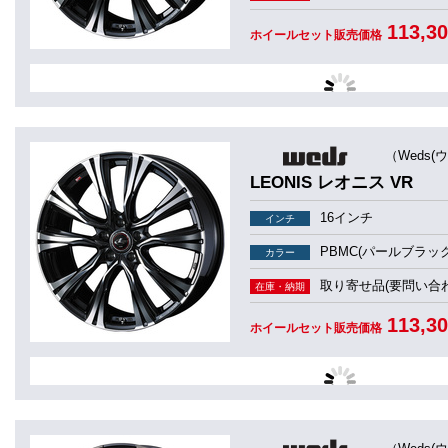
113,3
ホイールセット販売価格
（Weds(
LEONIS レオニス VR
16インチ
インチ
PBMC(パールブラッ
カラー
取り寄せ品(要問い合わ
在庫・納期
113,3
ホイールセット販売価格