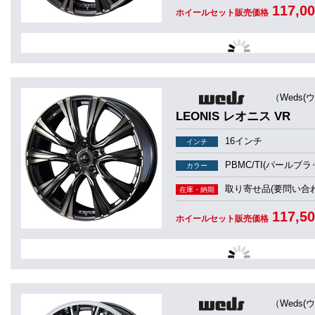
117,0
ホイールセット販売価格
（Weds(
LEONIS レオニス VR
16インチ
インチ
PBMC/TI(パール
カラー
取り寄せ品(要問い合わ
在庫・納期
117,5
ホイールセット販売価格
（Weds(