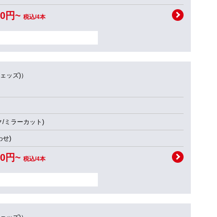
00円~
税込/4本
ウェッズ)）
ク/ミラーカット)
せ)
00円~
税込/4本