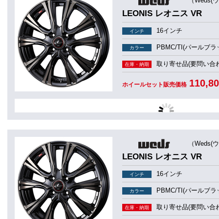
（Weds(
LEONIS レオニス VR
16インチ
インチ
PBMC/TI(パール
カラー
取り寄せ品(要問い合わ
在庫・納期
110,8
ホイールセット販売価格
（Weds(
LEONIS レオニス VR
16インチ
インチ
PBMC/TI(パール
カラー
取り寄せ品(要問い合わ
在庫・納期