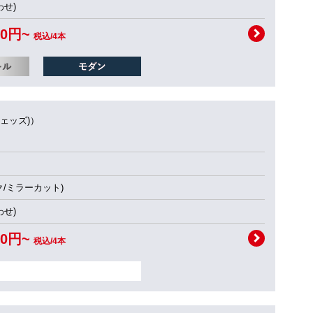
せ)
00円~
税込/4本
ウェッズ)）
ク/ミラーカット)
せ)
00円~
税込/4本