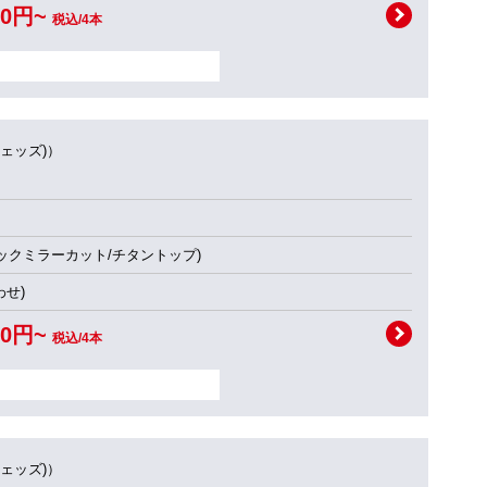
00円~
税込/4本
ウェッズ)）
ブラックミラーカット/チタントップ)
せ)
00円~
税込/4本
ウェッズ)）