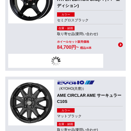
ディション)
カラー
セミグロスブラック
在庫・納期
取り寄せ品(要問い合わせ)
ホイールセット販売価格
84,700円~
税込/4本
（KYOHO(共豊)）
AME CIRCLAR AME サーキュラー
C10S
カラー
マットブラック
在庫・納期
取り寄せ品(要問い合わせ)