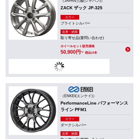
（JAPAN三陽(ジャパン)）
ZACK ザック JP-325
カラー
ブライトシルバー
在庫・納期
取り寄せ品(要問い合わせ)
ホイールセット販売価格
50,900円~
税込/4本
（ENKEI(エンケイ)）
PerformanceLine パフォーマンス
ライン PFM1
カラー
ダークシルバー
在庫・納期