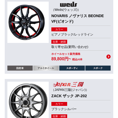
（Weds(ウェッズ)）
NOVARIS ノヴァリス BEONDE
VF(ビオンド)
カラー
ピアノブラック/レッドライン
在庫・納期
取り寄せ品(要問い合わせ)
ホイールセット販売価格
89,800円~
税込/4本
（JAPAN三陽(ジャパン)）
ZACK ザック JP-202
カラー
ブラックシルバー
在庫・納期