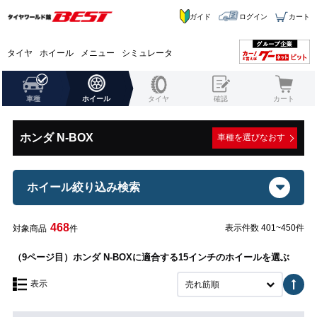
ガイド
ログイン
カート
タイヤ
ホイール
メニュー
シミュレータ
車種
ホイール
タイヤ
確認
カート
ホンダ N-BOX
車種を選びなおす
ホイール絞り込み検索
468
表示件数 401~450件
対象商品
件
（9ページ目）ホンダ N-BOXに適合する15インチのホイールを選ぶ
表示
売れ筋順