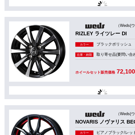
（Weds(
RIZLEY ライツレー DI
ブラックポリッシュ
カラー
取り寄せ品(要問い合わ
在庫・納期
72,10
ホイールセット販売価格
（Weds(
NOVARIS ノヴァリス BE
ピアノブラック/レッ
カラー