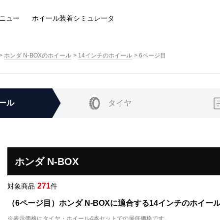
ニュー
ホイール装着
シミュレータ
ホンダ N-BOXのホイール
14インチのホイール
6ページ目
ール
タイヤ
ホンダ N-BOX
271
対象商品
件
（6ページ目）ホンダ N-BOXに適合する14インチのホイー
※表示価格はタイヤ・ホイール4本セットでの最低価格です。