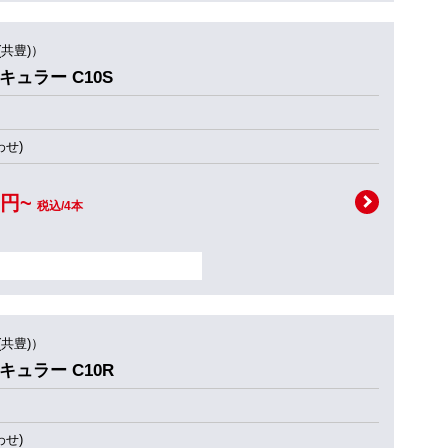
(共豊)）
ーキュラー C10S
せ)
0円~
税込/4本
(共豊)）
ーキュラー C10R
せ)