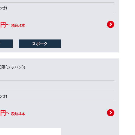
せ)
0円~
税込/4本
三陽(ジャパン)）
せ)
0円~
税込/4本