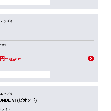
ウェッズ)）
せ)
0円~
税込/4本
ウェッズ)）
ONDE VF(ビオンド)
ドライン