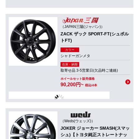
（JAPAN三陽(ジャパン)）
ZACK ザック SPORT-FT(シュポル
トFT)
カラー
シャドーガンメタ
在庫・納期
取寄せ品 3-5営業日(欠品時ご連絡)
ホイールセット販売価格
90,200円~
税込/4本
（Weds(ウェッズ)）
JOKER ジョーカー SMASH(スマッ
シュ)【トヨタ純正ストレートナッ