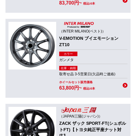
83,700円~
税込/4本
（INTER MILANO(ベスト)）
V-EMOTION ブイエモーション
ZT10
カラー
ガンメタ
在庫・納期
取寄せ品 3-5営業日(欠品時ご連絡)
ホイールセット販売価格
63,800円~
税込/4本
（JAPAN三陽(ジャパン)）
ZACK ザック SPORT-FT(シュポル
トFT)【トヨタ純正平座ナット対