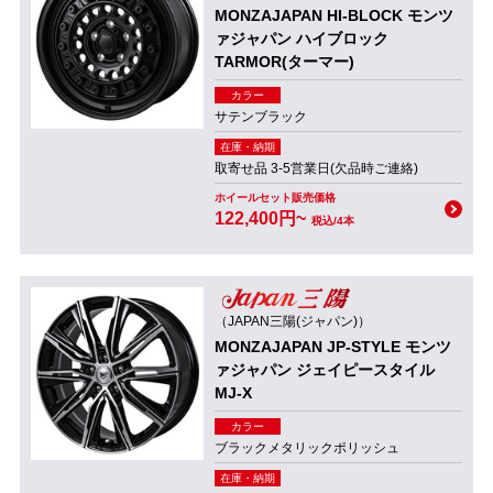
MONZAJAPAN HI-BLOCK モンツ
ァジャパン ハイブロック
TARMOR(ターマー)
カラー
サテンブラック
在庫・納期
取寄せ品 3-5営業日(欠品時ご連絡)
ホイールセット販売価格
122,400円~
税込/4本
（JAPAN三陽(ジャパン)）
MONZAJAPAN JP-STYLE モンツ
ァジャパン ジェイピースタイル
MJ-X
カラー
ブラックメタリックポリッシュ
在庫・納期