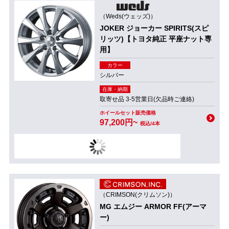
（Weds(ウェッズ)）
JOKER ジョーカー SPIRITS(スピ
リッツ)【トヨタ純正 平座ナット専
用】
カラー
シルバー
在庫・納期
取寄せ品 3-5営業日(欠品時ご連絡)
ホイールセット販売価格
97,200円~
税込/4本
（CRIMSON(クリムソン)）
MG エムジー ARMOR FF(アーマ
ー)