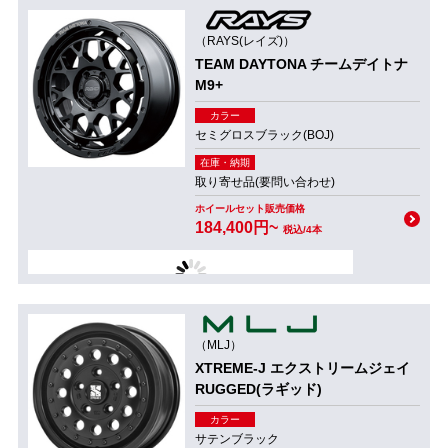
（RAYS(レイズ)）
TEAM DAYTONA チームデイトナ
M9+
カラー
セミグロスブラック(BOJ)
在庫・納期
取り寄せ品(要問い合わせ)
ホイールセット販売価格
184,400円~
税込/4本
（MLJ）
XTREME-J エクストリームジェイ
RUGGED(ラギッド)
カラー
サテンブラック