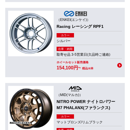
（ENKEI(エンケイ)）
Racing レーシング RPF1
カラー
シルバー
在庫・納期
取寄せ品 3-5営業日(欠品時ご連絡)
ホイールセット販売価格
154,100円~
税込/4本
（MID(マルカ)）
NITRO POWER ナイトロパワー
M7 PHALANX(ファランクス)
カラー
マットブロンズ/リムブラック