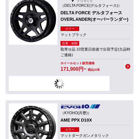
（DELTA FORCE(デルタフォース)）
DELTA FORCE デルタフォース
OVERLANDER(オーバーランダー)
カラー
マットブラック
在庫・納期
取寄せ品 10営業日前後で出荷予定(欠品時
ご連絡)
ホイールセット販売価格
171,900円~
税込/4本
（KYOHO(共豊)）
AME PPX D10X
カラー
マットダークガンメタリック