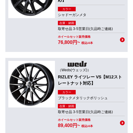
応】
カラー
シャドーガンメタ
在庫・納期
取寄せ品 3-5営業日(欠品時ご連絡)
ホイールセット販売価格
76,800円~
税込/4本
（Weds(ウェッズ)）
RIZLEY ライツレー VS【M12スト
レートナット対応】
カラー
ブラックメタリックポリッシュ
在庫・納期
取寄せ品 3-5営業日(欠品時ご連絡)
ホイールセット販売価格
89,400円~
税込/4本