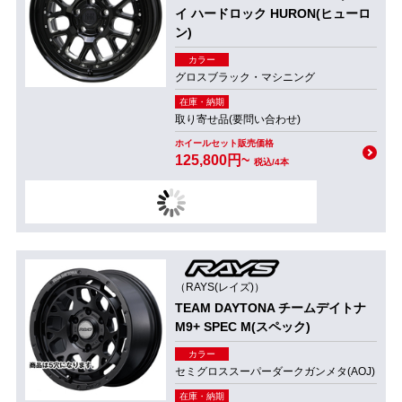
イ ハードロック HURON(ヒューロ
ン)
カラー
グロスブラック・マシニング
在庫・納期
取り寄せ品(要問い合わせ)
ホイールセット販売価格
125,800円~
税込/4本
（RAYS(レイズ)）
TEAM DAYTONA チームデイトナ
M9+ SPEC M(スペック)
カラー
セミグロススーパーダークガンメタ(AOJ)
在庫・納期