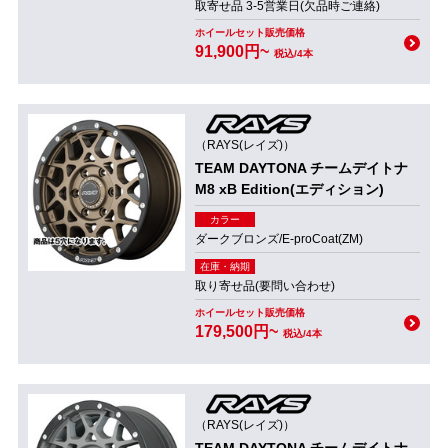
取寄せ品 3-5営業日(欠品時ご連絡)
ホイールセット販売価格
91,900円~
税込/4本
（RAYS(レイズ)）
TEAM DAYTONA チームデイトナ
M8 xB Edition(エディション)
カラー
ダークブロンズ/E-proCoat(ZM)
在庫・納期
取り寄せ品(要問い合わせ)
ホイールセット販売価格
179,500円~
税込/4本
（RAYS(レイズ)）