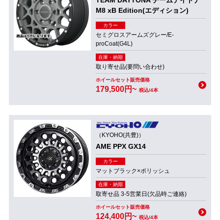
TEAM DAYTONA チームデイトナ
M8 xB Edition(エディション)
カラー
セミグロスアームズグレー/E-
proCoat(G4L)
在庫・納期
取り寄せ品(要問い合わせ)
ホイールセット販売価格
179,500円~
税込/4本
（KYOHO(共豊)）
AME PPX GX14
カラー
マットブラック×ポリッシュ
在庫・納期
取寄せ品 3-5営業日(欠品時ご連絡)
ホイールセット販売価格
124,400円~
税込/4本