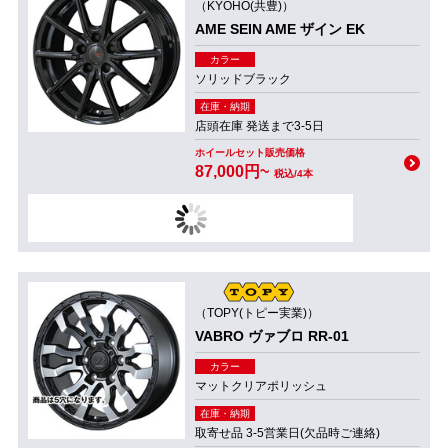
（KYOHO(共豊)）
AME SEIN AME ザイン EK
カラー
ソリッドブラック
在庫・納期
店頭在庫 発送まで3-5日
ホイールセット販売価格
87,000円~
税込/4本
（TOPY(トピー実業)）
VABRO ヴァブロ RR-01
カラー
マットクリアポリッシュ
在庫・納期
取寄せ品 3-5営業日(欠品時ご連絡)