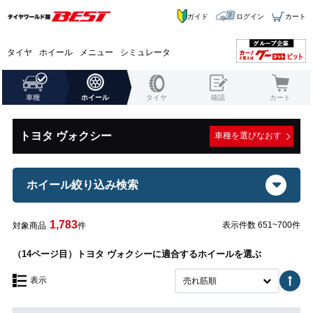
ガイド
ログイン
カート
タイヤ
ホイール
メニュー
シミュレータ
車種
ホイール
タイヤ
確認
カート
トヨタ ヴォクシー
車種を選びなおす
ホイール絞り込み検索
1,783
表示件数 651~700件
対象商品
件
（14ページ目）トヨタ ヴォクシーに適合するホイールを選ぶ
表示
売れ筋順