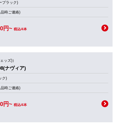
ーブラック)
欠品時ご連絡)
00円~
税込/4本
ウェッズ)）
08(ナヴィア)
ック)
欠品時ご連絡)
00円~
税込/4本