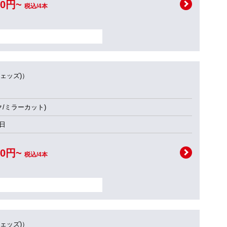
00円~
税込/4本
ウェッズ)）
ク/ミラーカット)
日
00円~
税込/4本
ウェッズ)）