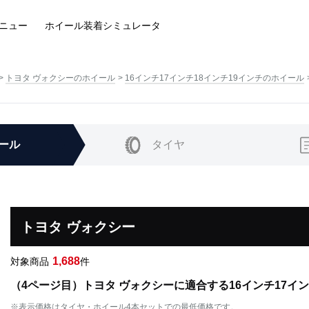
ニュー
ホイール装着
シミュレータ
トヨタ ヴォクシーのホイール
16インチ17インチ18インチ19インチのホイール
ール
タイヤ
トヨタ ヴォクシー
1,688
対象商品
件
（4ページ目）トヨタ ヴォクシーに適合する16インチ17イ
※表示価格はタイヤ・ホイール4本セットでの最低価格です。