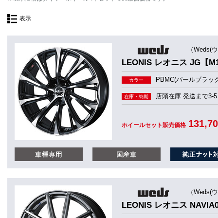
表示
（Weds(
LEONIS レオニス JG
PBMC(パールブラッ
カラー
店頭在庫 発送まで3-5
在庫・納期
131,7
ホイールセット販売価格
（Weds(
LEONIS レオニス NAVIA