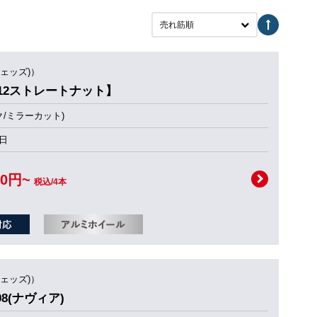
売れ筋順
ウェッズ)）
【M12ストレートナット】
ク/ミラーカット)
日
00円~
税込/4本
ウェッズ)）
08(ナヴィア)