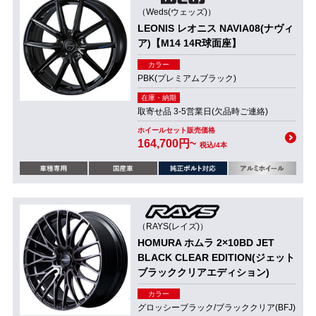
（Weds(ウェッズ)）
LEONIS レオニス NAVIA08(ナヴィ
ア)【M14 14R球面座】
カラー
PBK(プレミアムブラック)
在庫・納期
取寄せ品 3-5営業日(欠品時ご連絡)
ホイールセット販売価格
164,700円~
税込/4本
（RAYS(レイズ)）
HOMURA ホムラ 2×10BD JET
BLACK CLEAR EDITION(ジェット
ブラッククリアエディション)
カラー
グロッシーブラック/ブラッククリア(BFJ)