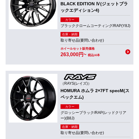
BLACK EDITION Ⅳ(ジェットブラ
ックエディション4)
カラー
ブラッククロームコーティング/RAP(Y8J)
在庫・納期
取り寄せ品(要問い合わせ)
ホイールセット販売価格
263,000円~
税込/4本
（RAYS(レイズ)）
HOMURA ホムラ 2×7FT specM(ス
ペックエム)
カラー
グロッシーブラック/RAP(レッドクリア
ー)(B8J)
在庫・納期
取り寄せ品(要問い合わせ)