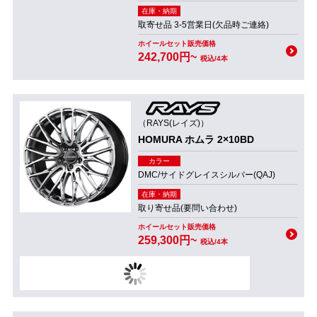
在庫・納期
取寄せ品 3-5営業日(欠品時ご連絡)
ホイールセット販売価格
242,700円~
税込/4本
（RAYS(レイズ)）
HOMURA ホムラ 2×10BD
カラー
DMC/サイドグレイスシルバー(QAJ)
在庫・納期
取り寄せ品(要問い合わせ)
ホイールセット販売価格
259,300円~
税込/4本