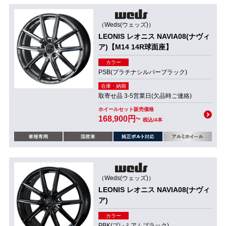
（Weds(ウェッズ)）
LEONIS レオニス NAVIA08(ナヴィ
ア)【M14 14R球面座】
カラー
PSB(プラチナシルバーブラック)
在庫・納期
取寄せ品 3-5営業日(欠品時ご連絡)
ホイールセット販売価格
168,900円~
税込/4本
（Weds(ウェッズ)）
LEONIS レオニス NAVIA08(ナヴィ
ア)
カラー
PBK(プレミアムブラック)