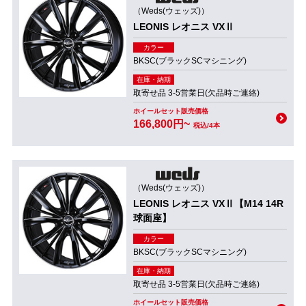
（Weds(ウェッズ)）
LEONIS レオニス VXⅡ
カラー
BKSC(ブラックSCマシニング)
在庫・納期
取寄せ品 3-5営業日(欠品時ご連絡)
ホイールセット販売価格
166,800円~
税込/4本
（Weds(ウェッズ)）
LEONIS レオニス VXⅡ【M14 14R
球面座】
カラー
BKSC(ブラックSCマシニング)
在庫・納期
取寄せ品 3-5営業日(欠品時ご連絡)
ホイールセット販売価格