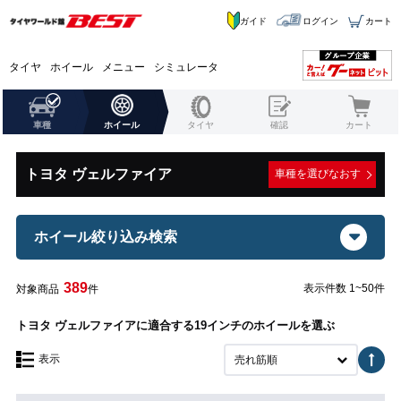
ガイド
ログイン
カート
タイヤ
ホイール
メニュー
シミュレータ
車種
ホイール
タイヤ
確認
カート
トヨタ ヴェルファイア
車種を選びなおす
ホイール絞り込み検索
389
表示件数 1~50件
対象商品
件
トヨタ ヴェルファイアに適合する19インチのホイールを選ぶ
表示
売れ筋順