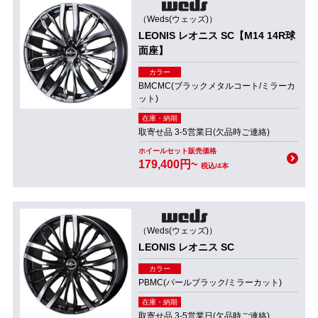
（Weds(ウェッズ)）
LEONIS レオニス SC【M14 14R球
面座】
カラー
BMCMC(ブラックメタルコート/ミラーカ
ット)
在庫・納期
取寄せ品 3-5営業日(欠品時ご連絡)
ホイールセット販売価格
179,400円~
税込/4本
（Weds(ウェッズ)）
LEONIS レオニス SC
カラー
PBMC(パールブラック/ミラーカット)
在庫・納期
取寄せ品 3-5営業日(欠品時ご連絡)