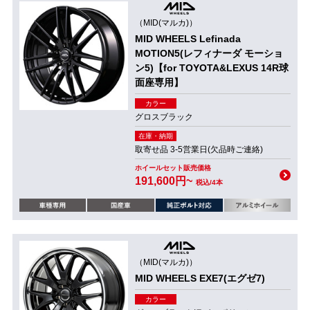
（MID(マルカ)）
MID WHEELS Lefinada
MOTION5(レフィナーダ モーショ
ン5)【for TOYOTA&LEXUS 14R球
面座専用】
カラー
グロスブラック
在庫・納期
取寄せ品 3-5営業日(欠品時ご連絡)
ホイールセット販売価格
191,600円~
税込/4本
（MID(マルカ)）
MID WHEELS EXE7(エグゼ7)
カラー