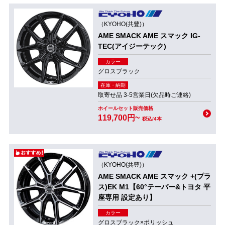
（KYOHO(共豊)）
AME SMACK AME スマック IG-
TEC(アイジーテック)
カラー
グロスブラック
在庫・納期
取寄せ品 3-5営業日(欠品時ご連絡)
ホイールセット販売価格
119,700円~
税込/4本
（KYOHO(共豊)）
AME SMACK AME スマック +(プラ
ス)EK M1【60°テーパー&トヨタ 平
座専用 設定あり】
カラー
グロスブラック×ポリッシュ