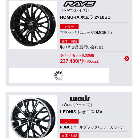
（RAYS(レイズ)）
HOMURA ホムラ 2×10BD
カラー
ブラック/リムエッジDMC(B9J)
在庫・納期
取り寄せ品(要問い合わせ)
ホイールセット販売価格
237,400円~
税込/4本
（Weds(ウェッズ)）
LEONIS レオニス MV
カラー
PBMC(パールブラック/ミラーカット)
在庫・納期