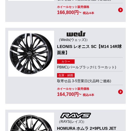
ホイールセット販売価格
166,800円~
税込/4本
（Weds(ウェッズ)）
LEONIS レオニス SC【M14 14R球
面座】
カラー
PBMC(パールブラック/ミラーカット)
在庫・納期
取寄せ品 3-5営業日(欠品時ご連絡)
ホイールセット販売価格
164,700円~
税込/4本
（RAYS(レイズ)）
HOMURA ホムラ 2×9PLUS JET