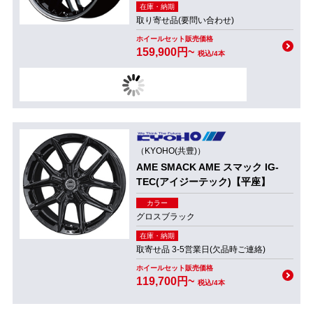
在庫・納期
取り寄せ品(要問い合わせ)
ホイールセット販売価格
159,900円~
税込/4本
（KYOHO(共豊)）
AME SMACK AME スマック IG-
TEC(アイジーテック)【平座】
カラー
グロスブラック
在庫・納期
取寄せ品 3-5営業日(欠品時ご連絡)
ホイールセット販売価格
119,700円~
税込/4本