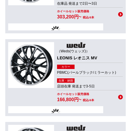
在庫品 発送まで2日〜3日
ホイールセット販売価格
303,200円~
税込/4本
（Weds(ウェッズ)）
LEONIS レオニス MV
カラー
PBMC(パールブラック/ミラーカット)
在庫・納期
店頭在庫 発送まで3-5日
ホイールセット販売価格
166,800円~
税込/4本