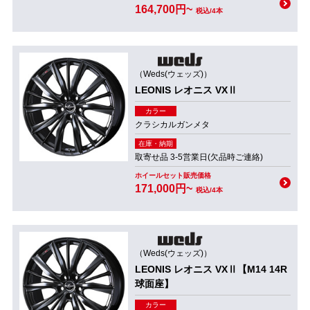
164,700円~
税込/4本
（Weds(ウェッズ)）
LEONIS レオニス VXⅡ
カラー
クラシカルガンメタ
在庫・納期
取寄せ品 3-5営業日(欠品時ご連絡)
ホイールセット販売価格
171,000円~
税込/4本
（Weds(ウェッズ)）
LEONIS レオニス VXⅡ【M14 14R
球面座】
カラー