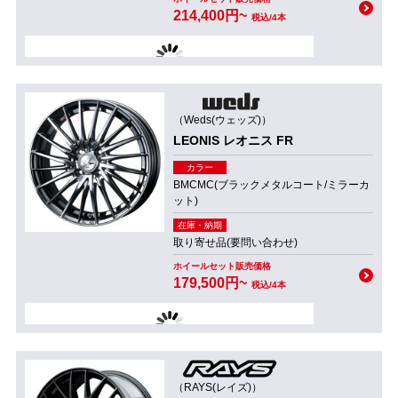
214,400円~
税込/4本
（Weds(ウェッズ)）
LEONIS レオニス FR
カラー
BMCMC(ブラックメタルコート/ミラーカ
ット)
在庫・納期
取り寄せ品(要問い合わせ)
ホイールセット販売価格
179,500円~
税込/4本
（RAYS(レイズ)）