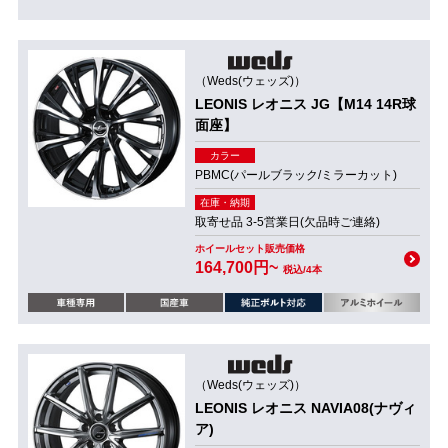
（Weds(ウェッズ)）
LEONIS レオニス JG【M14 14R球
面座】
カラー
PBMC(パールブラック/ミラーカット)
在庫・納期
取寄せ品 3-5営業日(欠品時ご連絡)
ホイールセット販売価格
164,700円~
税込/4本
（Weds(ウェッズ)）
LEONIS レオニス NAVIA08(ナヴィ
ア)