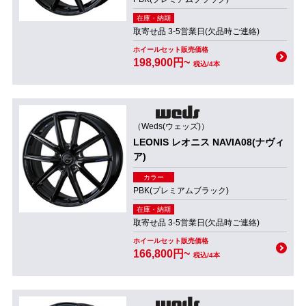
在庫・納期
取寄せ品 3-5営業日(欠品時ご連絡)
ホイールセット販売価格
198,900円~
税込/4本
（Weds(ウェッズ)）
LEONIS レオニス NAVIA08(ナヴィ
ア)
カラー
PBK(プレミアムブラック)
在庫・納期
取寄せ品 3-5営業日(欠品時ご連絡)
ホイールセット販売価格
166,800円~
税込/4本