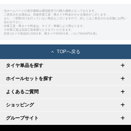
・当ホームページの表示価格は通信販売での購入価格となっております。
ご来店される場合は、別途作業工賃・廃タイヤ料金がかかる場合がございます。
また、一部取付けを行っていない商品もございますので、詳しくはご来店される店舗にお問い
合わせ下さい。
・作業工賃・廃タイヤ料金は、サイズ・車種により異なります。
※作業工賃は店頭工賃表通りとさせていただきます。
目安:(タイヤ単品¥2,200/1本、廃タイヤ¥550/1本、バルブ¥440円/1本)
TOPへ戻る
タイヤ単品を探す
ホイールセットを探す
よくあるご質問
ショッピング
グループサイト