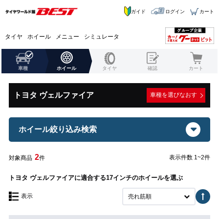
ガイド
ログイン
カート
タイヤ
ホイール
メニュー
シミュレータ
車種
ホイール
タイヤ
確認
カート
トヨタ ヴェルファイア
車種を選びなおす
ホイール絞り込み検索
2
表示件数 1~2件
対象商品
件
トヨタ ヴェルファイアに適合する17インチのホイールを選ぶ
表示
売れ筋順