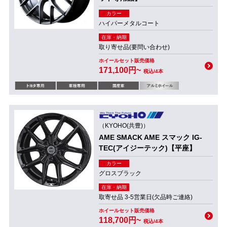
カラー
ハイパーメタルコート
在庫・納期
取り寄せ品(要問い合わせ)
ホイールセット販売価格
171,100円~
税込/4本
（KYOHO(共豊)）
AME SMACK AME スマック IG-
TEC(アイジーテック)【平座】
カラー
グロスブラック
在庫・納期
取寄せ品 3-5営業日(欠品時ご連絡)
ホイールセット販売価格
118,700円~
税込/4本