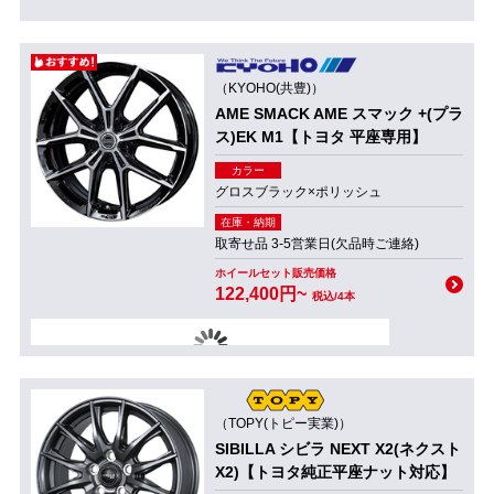
（KYOHO(共豊)）
AME SMACK AME スマック +(プラ
ス)EK M1【トヨタ 平座専用】
カラー
グロスブラック×ポリッシュ
在庫・納期
取寄せ品 3-5営業日(欠品時ご連絡)
ホイールセット販売価格
122,400円~
税込/4本
（TOPY(トピー実業)）
SIBILLA シビラ NEXT X2(ネクスト
X2)【トヨタ純正平座ナット対応】