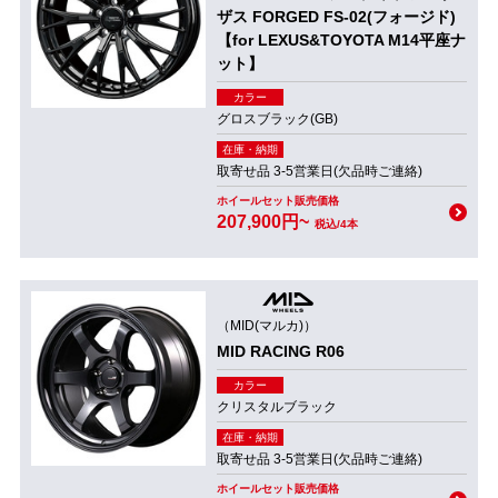
ザス FORGED FS-02(フォージド)
【for LEXUS&TOYOTA M14平座ナ
ット】
カラー
グロスブラック(GB)
在庫・納期
取寄せ品 3-5営業日(欠品時ご連絡)
ホイールセット販売価格
207,900円~
税込/4本
（MID(マルカ)）
MID RACING R06
カラー
クリスタルブラック
在庫・納期
取寄せ品 3-5営業日(欠品時ご連絡)
ホイールセット販売価格