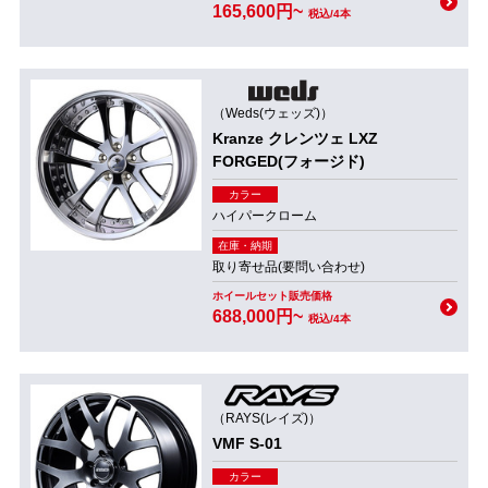
165,600円~
税込/4本
（Weds(ウェッズ)）
Kranze クレンツェ LXZ
FORGED(フォージド)
カラー
ハイパークローム
在庫・納期
取り寄せ品(要問い合わせ)
ホイールセット販売価格
688,000円~
税込/4本
（RAYS(レイズ)）
VMF S-01
カラー