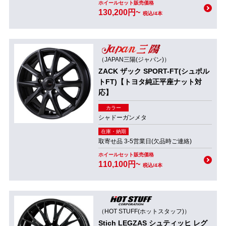
ホイールセット販売価格
130,200円~
税込/4本
（JAPAN三陽(ジャパン)）
ZACK ザック SPORT-FT(シュポル
トFT)【トヨタ純正平座ナット対
応】
カラー
シャドーガンメタ
在庫・納期
取寄せ品 3-5営業日(欠品時ご連絡)
ホイールセット販売価格
110,100円~
税込/4本
（HOT STUFF(ホットスタッフ)）
Stich LEGZAS シュティッヒ レグ