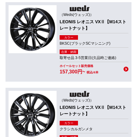
（Weds(ウェッズ)）
LEONIS レオニス VXⅡ【M14スト
レートナット】
カラー
BKSC(ブラックSCマシニング)
在庫・納期
取寄せ品 3-5営業日(欠品時ご連絡)
ホイールセット販売価格
157,300円~
税込/4本
（Weds(ウェッズ)）
LEONIS レオニス VXⅡ【M14スト
レートナット】
カラー
クラシカルガンメタ