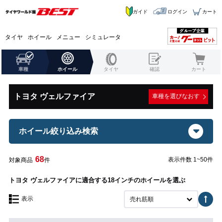
ガイド
ログイン
カート
タイヤ
ホイール
メニュー
シミュレータ
車種
ホイール
タイヤ
確認
カート
トヨタ ヴェルファイア
車種を選びなおす
ホイール絞り込み検索
68
表示件数 1~50件
対象商品
件
トヨタ ヴェルファイアに適合する18インチのホイールを選ぶ
表示
売れ筋順