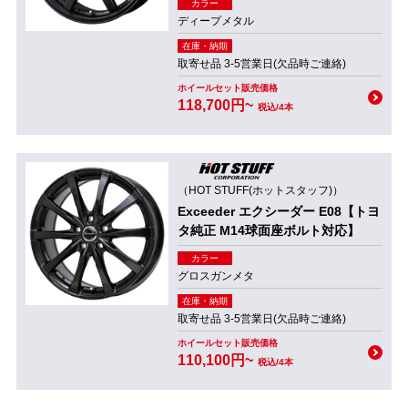
カラー
ディープメタル
在庫・納期
取寄せ品 3-5営業日(欠品時ご連絡)
ホイールセット販売価格
118,700円~
税込/4本
（HOT STUFF(ホットスタッフ)）
Exceeder エクシーダー E08【トヨ
タ純正 M14球面座ボルト対応】
カラー
グロスガンメタ
在庫・納期
取寄せ品 3-5営業日(欠品時ご連絡)
ホイールセット販売価格
110,100円~
税込/4本