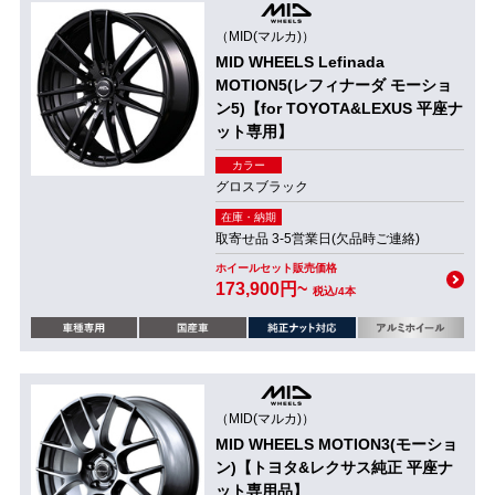
（MID(マルカ)）
MID WHEELS Lefinada
MOTION5(レフィナーダ モーショ
ン5)【for TOYOTA&LEXUS 平座ナ
ット専用】
カラー
グロスブラック
在庫・納期
取寄せ品 3-5営業日(欠品時ご連絡)
ホイールセット販売価格
173,900円~
税込/4本
（MID(マルカ)）
MID WHEELS MOTION3(モーショ
ン)【トヨタ&レクサス純正 平座ナ
ット専用品】