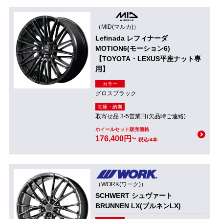
（MID(マルカ)）
Lefinada レフィナーダ
MOTION6(モーション6)
【TOYOTA・LEXUS平座ナット専
用】
カラー
グロスブラック
在庫・納期
取寄せ品 3-5営業日(欠品時ご連絡)
ホイールセット販売価格
176,400円~
税込/4本
（WORK(ワーク)）
SCHWERT シュヴァート
BRUNNEN LX(ブルネンLX)