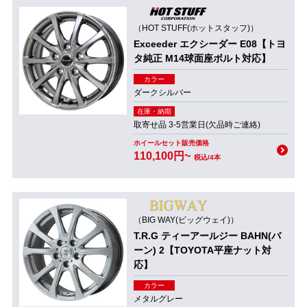
（HOT STUFF(ホットスタッフ)）
Exceeder エクシーダー E08【トヨ
タ純正 M14球面座ボルト対応】
カラー
ダークシルバー
在庫・納期
取寄せ品 3-5営業日(欠品時ご連絡)
ホイールセット販売価格
110,100円~
税込/4本
（BIG WAY(ビッグウェイ)）
T.R.G ティーアールジー BAHN(バ
ーン) 2【TOYOTA平座ナット対
応】
カラー
メタルグレー