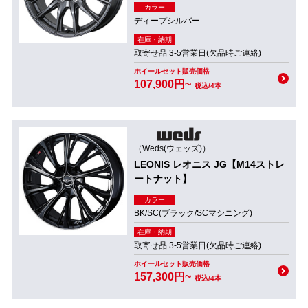
カラー
ディープシルバー
在庫・納期
取寄せ品 3-5営業日(欠品時ご連絡)
ホイールセット販売価格
107,900円~
税込/4本
（Weds(ウェッズ)）
LEONIS レオニス JG【M14ストレ
ートナット】
カラー
BK/SC(ブラック/SCマシニング)
在庫・納期
取寄せ品 3-5営業日(欠品時ご連絡)
ホイールセット販売価格
157,300円~
税込/4本