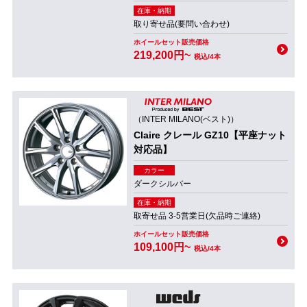
在庫・納期
取り寄せ品(要問い合わせ)
ホイールセット販売価格
219,200円~
税込/4本
（INTER MILANO(ベスト)）
Claire クレール GZ10【平座ナット
対応品】
カラー
ダークシルバー
在庫・納期
取寄せ品 3-5営業日(欠品時ご連絡)
ホイールセット販売価格
109,100円~
税込/4本