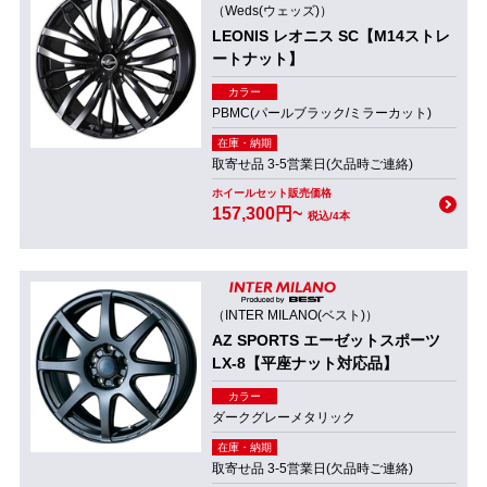
（Weds(ウェッズ)）
LEONIS レオニス SC【M14ストレ
ートナット】
カラー
PBMC(パールブラック/ミラーカット)
在庫・納期
取寄せ品 3-5営業日(欠品時ご連絡)
ホイールセット販売価格
157,300円~
税込/4本
（INTER MILANO(ベスト)）
AZ SPORTS エーゼットスポーツ
LX-8【平座ナット対応品】
カラー
ダークグレーメタリック
在庫・納期
取寄せ品 3-5営業日(欠品時ご連絡)