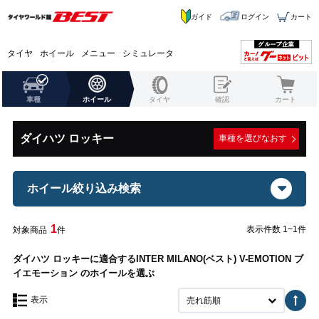
ガイド
ログイン
カート
タイヤ
ホイール
メニュー
シミュレータ
車種
ホイール
タイヤ
確認
カート
ダイハツ ロッキー
車種を選びなおす
ホイール絞り込み検索
1
表示件数 1~1件
対象商品
件
ダイハツ ロッキーに適合するINTER MILANO(ベスト) V-EMOTION ブ
イエモーション のホイールを選ぶ
表示
売れ筋順