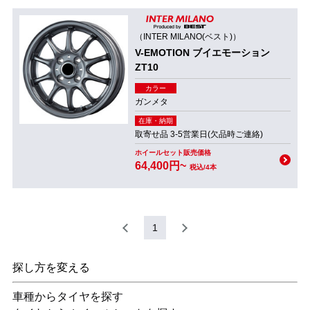
（INTER MILANO(ベスト)）
V-EMOTION ブイエモーション
ZT10
カラー
ガンメタ
在庫・納期
取寄せ品 3-5営業日(欠品時ご連絡)
ホイールセット販売価格
64,400円~
税込/4本
1
探し方を変える
車種からタイヤを探す