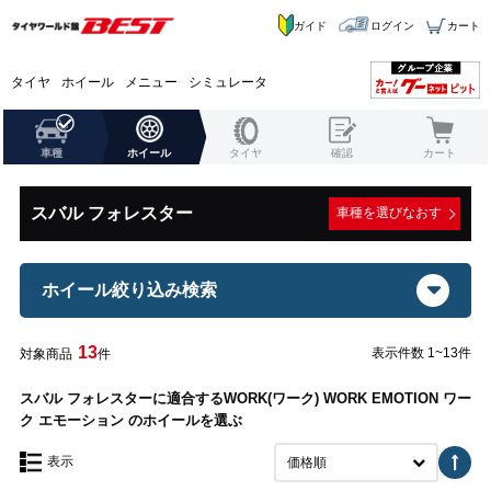
ガイド
ログイン
カート
タイヤ
ホイール
メニュー
シミュレータ
車種
ホイール
タイヤ
確認
カート
スバル フォレスター
車種を選びなおす
ホイール絞り込み検索
13
表示件数 1~13件
対象商品
件
スバル フォレスターに適合するWORK(ワーク) WORK EMOTION ワー
ク エモーション のホイールを選ぶ
表示
価格順