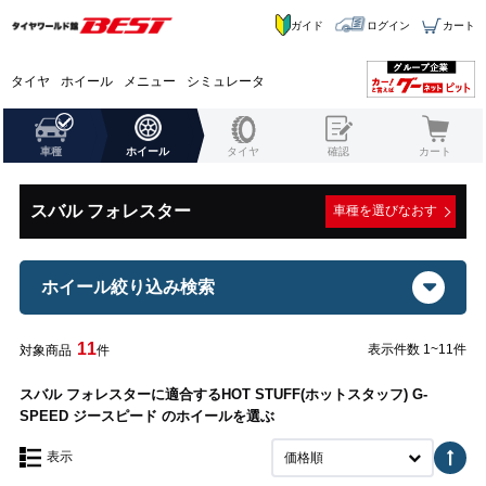
ガイド
ログイン
カート
タイヤ
ホイール
メニュー
シミュレータ
車種
ホイール
タイヤ
確認
カート
スバル フォレスター
車種を選びなおす
ホイール絞り込み検索
11
表示件数 1~11件
対象商品
件
スバル フォレスターに適合するHOT STUFF(ホットスタッフ) G-
SPEED ジースピード のホイールを選ぶ
表示
価格順