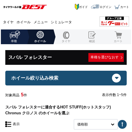
ガイド
ログイン
カート
タイヤ
ホイール
メニュー
シミュレータ
車種
ホイール
タイヤ
確認
カート
スバル フォレスター
車種を選びなおす
ホイール絞り込み検索
5
表示件数 1~5件
対象商品
件
スバル フォレスターに適合するHOT STUFF(ホットスタッフ)
Chronus クロノス のホイールを選ぶ
表示
価格順