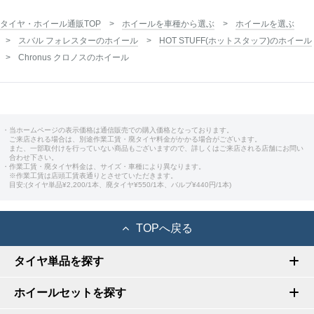
タイヤ・ホイール通販TOP
ホイールを車種から選ぶ
ホイールを選ぶ
スバル フォレスターのホイール
HOT STUFF(ホットスタッフ)のホイール
Chronus クロノスのホイール
・当ホームページの表示価格は通信販売での購入価格となっております。
ご来店される場合は、別途作業工賃・廃タイヤ料金がかかる場合がございます。
また、一部取付けを行っていない商品もございますので、詳しくはご来店される店舗にお問い
合わせ下さい。
・作業工賃・廃タイヤ料金は、サイズ・車種により異なります。
※作業工賃は店頭工賃表通りとさせていただきます。
目安:(タイヤ単品¥2,200/1本、廃タイヤ¥550/1本、バルブ¥440円/1本)
TOPへ戻る
タイヤ単品を探す
ホイールセットを探す