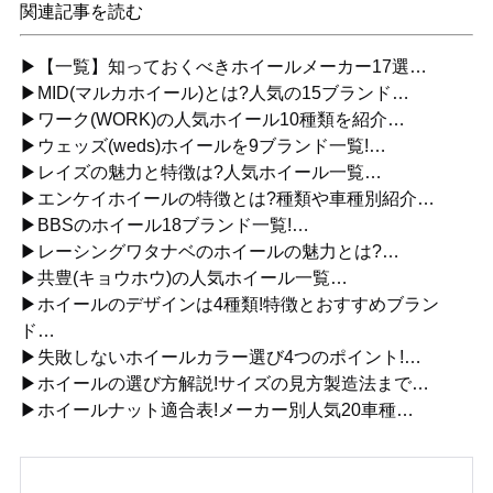
関連記事を読む
▶【一覧】知っておくべきホイールメーカー17選…
▶MID(マルカホイール)とは?人気の15ブランド…
▶ワーク(WORK)の人気ホイール10種類を紹介…
▶ウェッズ(weds)ホイールを9ブランド一覧!…
▶レイズの魅力と特徴は?人気ホイール一覧…
▶エンケイホイールの特徴とは?種類や車種別紹介…
▶BBSのホイール18ブランド一覧!…
▶レーシングワタナベのホイールの魅力とは?…
▶共豊(キョウホウ)の人気ホイール一覧…
▶ホイールのデザインは4種類!特徴とおすすめブラン
ド…
▶失敗しないホイールカラー選び4つのポイント!…
▶ホイールの選び方解説!サイズの見方製造法まで…
▶ホイールナット適合表!メーカー別人気20車種…