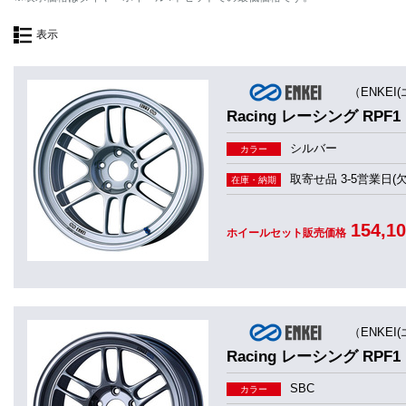
表示
（ENKEI
Racing レーシング RPF1
シルバー
カラー
取寄せ品 3-5営業日(
在庫・納期
154,1
ホイールセット販売価格
（ENKEI
Racing レーシング RPF1
SBC
カラー