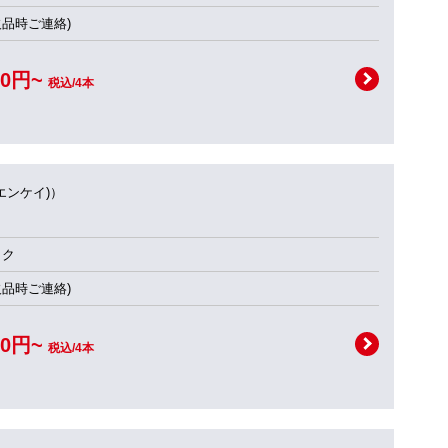
欠品時ご連絡)
00円~
税込/4本
(エンケイ)）
ック
欠品時ご連絡)
00円~
税込/4本