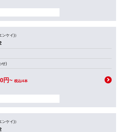
(エンケイ)）
2
せ)
00円~
税込/4本
(エンケイ)）
2