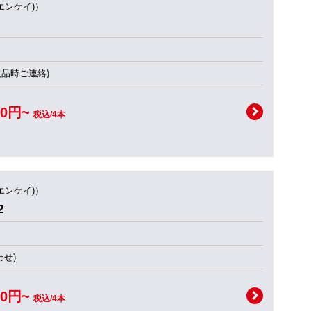
(エンケイ)）
欠品時ご連絡)
00円~
税込/4本
(エンケイ)）
2
せ)
00円~
税込/4本