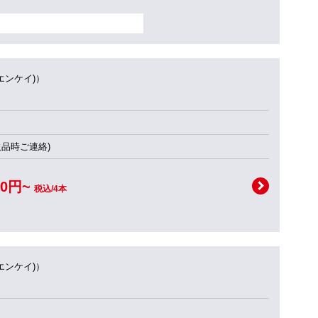
(エンケイ)）
欠品時ご連絡)
00円~
税込/4本
(エンケイ)）