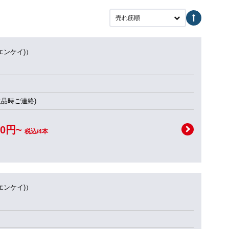
売れ筋順
(エンケイ)）
欠品時ご連絡)
00円~
税込/4本
(エンケイ)）