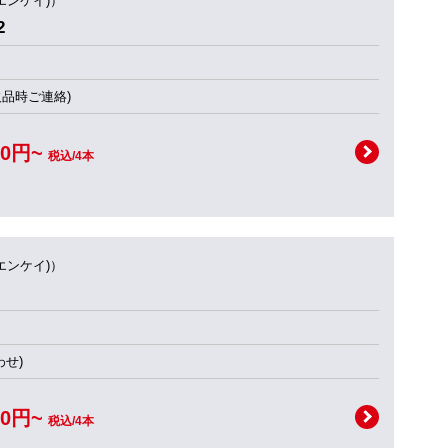
(エンケイ)）
2
欠品時ご連絡)
00円~
税込/4本
(エンケイ)）
せ)
00円~
税込/4本