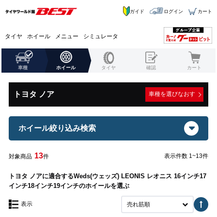
ガイド
ログイン
カート
タイヤ
ホイール
メニュー
シミュレータ
車種
ホイール
タイヤ
確認
カート
トヨタ ノア
車種を選びなおす
ホイール絞り込み検索
13
表示件数 1~13件
対象商品
件
トヨタ ノアに適合するWeds(ウェッズ) LEONIS レオニス 16インチ17
インチ18インチ19インチのホイールを選ぶ
表示
売れ筋順