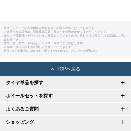
・当ホームページの表示価格は通信販売での購入価格となっております。
ご来店される場合は、別途作業工賃・廃タイヤ料金がかかる場合がございます。
また、一部取付けを行っていない商品もございますので、詳しくはご来店される店舗にお問い
合わせ下さい。
・作業工賃・廃タイヤ料金は、サイズ・車種により異なります。
※作業工賃は店頭工賃表通りとさせていただきます。
目安:(タイヤ単品¥2,200/1本、廃タイヤ¥550/1本、バルブ¥440円/1本)
TOPへ戻る
タイヤ単品を探す
ホイールセットを探す
よくあるご質問
ショッピング