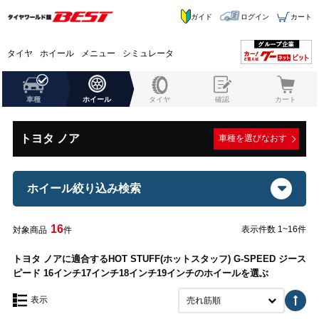
ガイド
ログイン
カート
タイヤ
ホイール
メニュー
シミュレータ
車種
ホイール
タイヤ
確認
カート
トヨタ ノア
車種を選びなおす
ホイール絞り込み検索
16
表示件数 1~16件
対象商品
件
トヨタ ノアに適合するHOT STUFF(ホットスタッフ) G-SPEED ジース
ピード 16インチ17インチ18インチ19インチのホイールを選ぶ
表示
売れ筋順