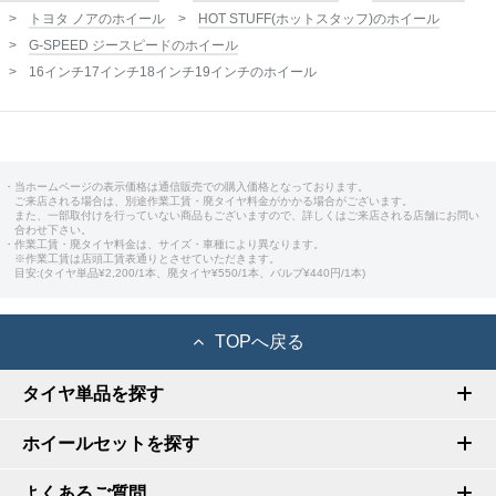
トヨタ ノアのホイール
HOT STUFF(ホットスタッフ)のホイール
G-SPEED ジースピードのホイール
16インチ17インチ18インチ19インチのホイール
・当ホームページの表示価格は通信販売での購入価格となっております。
ご来店される場合は、別途作業工賃・廃タイヤ料金がかかる場合がございます。
また、一部取付けを行っていない商品もございますので、詳しくはご来店される店舗にお問い
合わせ下さい。
・作業工賃・廃タイヤ料金は、サイズ・車種により異なります。
※作業工賃は店頭工賃表通りとさせていただきます。
目安:(タイヤ単品¥2,200/1本、廃タイヤ¥550/1本、バルブ¥440円/1本)
TOPへ戻る
タイヤ単品を探す
ホイールセットを探す
よくあるご質問