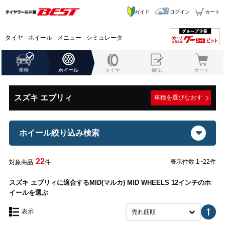
ガイド
ログイン
カート
タイヤ
ホイール
メニュー
シミュレータ
車種
ホイール
タイヤ
確認
カート
スズキ エブリィ
車種を選びなおす
ホイール絞り込み検索
22
表示件数 1~22件
対象商品
件
スズキ エブリィに適合するMID(マルカ) MID WHEELS 12インチのホ
イールを選ぶ
表示
売れ筋順