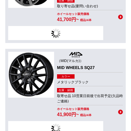
在庫・納期
取り寄せ品(要問い合わせ)
ホイールセット販売価格
41,700円~
税込/4本
（MID(マルカ)）
MID WHEELS SQ27
カラー
メタリックブラック
在庫・納期
取寄せ品 10営業日前後で出荷予定(欠品時
ご連絡)
ホイールセット販売価格
41,900円~
税込/4本