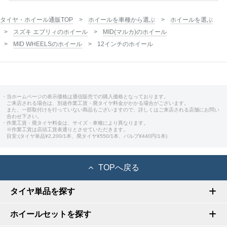
タイヤ・ホイール通販TOP
ホイールを車種から選ぶ
ホイールを選ぶ
スズキ エブリィのホイール
MID(マルカ)のホイール
MID WHEELSのホイール
12インチのホイール
・当ホームページの表示価格は通信販売での購入価格となっております。
ご来店される場合は、別途作業工賃・廃タイヤ料金がかかる場合がございます。
また、一部取付けを行っていない商品もございますので、詳しくはご来店される店舗にお問い
合わせ下さい。
・作業工賃・廃タイヤ料金は、サイズ・車種により異なります。
※作業工賃は店頭工賃表通りとさせていただきます。
目安:(タイヤ単品¥2,200/1本、廃タイヤ¥550/1本、バルブ¥440円/1本)
TOPへ戻る
タイヤ単品を探す
ホイールセットを探す