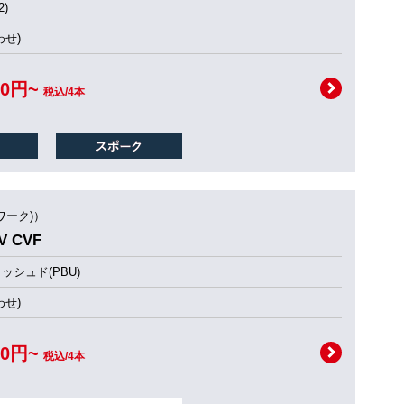
)
せ)
00円~
税込/4本
ワーク)）
 CVF
シュド(PBU)
せ)
00円~
税込/4本