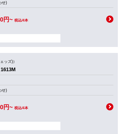
せ)
00円~
税込/4本
ウェッズ)）
1613M
せ)
00円~
税込/4本