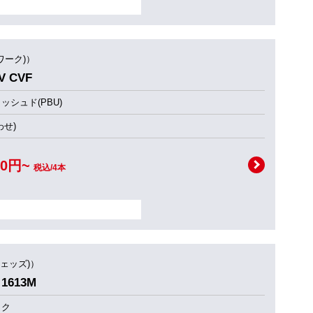
ワーク)）
 CVF
シュド(PBU)
せ)
00円~
税込/4本
ウェッズ)）
1613M
ック