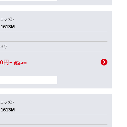
ウェッズ)）
1613M
せ)
00円~
税込/4本
ウェッズ)）
1613M