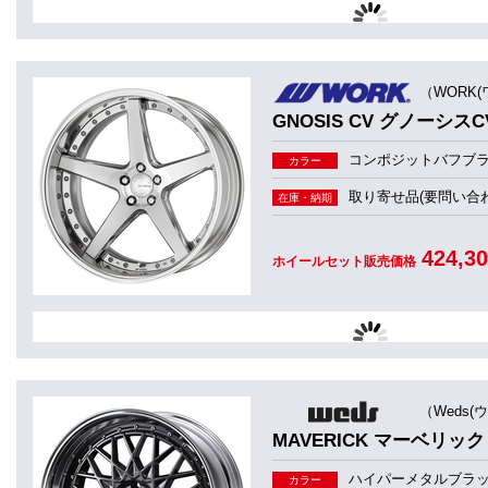
（WORK(
GNOSIS CV グノーシスCV
コンポジットバフブラッ
カラー
取り寄せ品(要問い合わ
在庫・納期
424,3
ホイールセット販売価格
（Weds(
MAVERICK マーベリック 
ハイパーメタルブラ
カラー