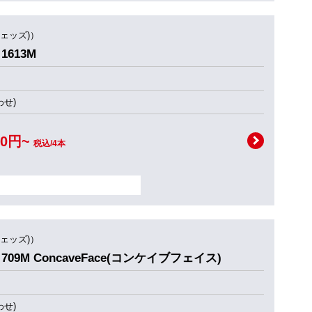
ウェッズ)）
1613M
せ)
00円~
税込/4本
ウェッズ)）
709M ConcaveFace(コンケイブフェイス)
せ)