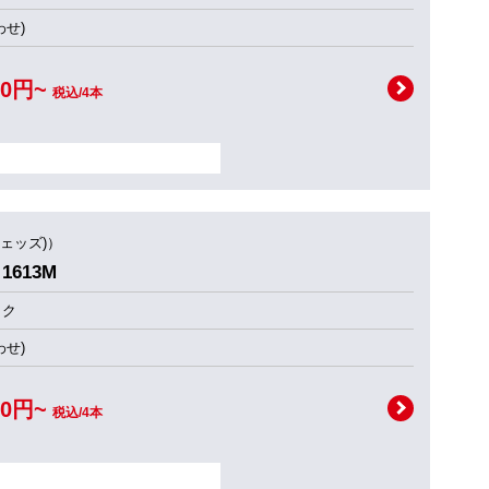
せ)
00円~
税込/4本
ウェッズ)）
1613M
ック
せ)
00円~
税込/4本