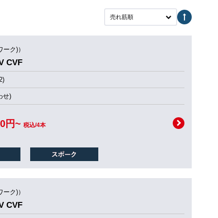
売れ筋順
ワーク)）
 CVF
)
せ)
00円~
税込/4本
ワーク)）
 CVF