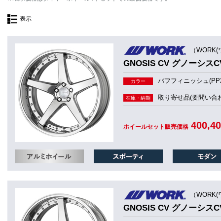
表示
（WORK(
GNOSIS CV グノーシスCV
バフフィニッシュ(PP2
カラー
取り寄せ品(要問い合わ
在庫・納期
400,4
ホイールセット販売価格
（WORK(
GNOSIS CV グノーシスCV